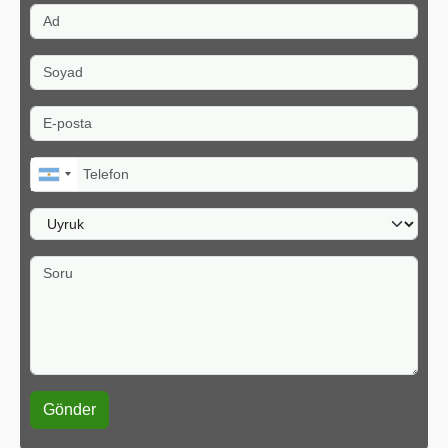
Ad
Soyad
E-posta
Telefon
Uyruk
Soru