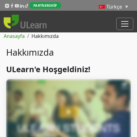
Skip to main content
PARTNERSHIP
Sayfa yolu
Anasayfa
Hakkımızda
Hakkımızda
ULearn'e Hoşgeldiniz!