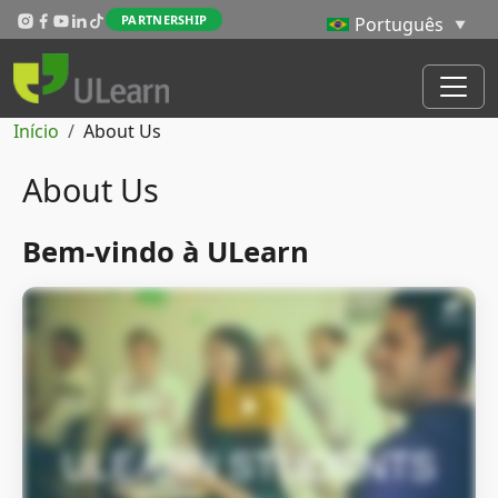
Passar para o conteúdo principal
PARTNERSHIP
Navegação estrutural
Início
About Us
About Us
Bem-vindo à ULearn