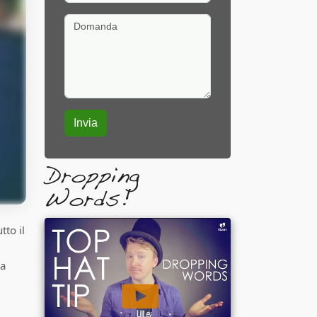
Domanda
Dropping
Words!
tto il
 a