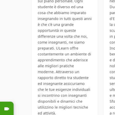
sul piano personale. Ogni
nel
studente è diverso ed una
Dub
cosa che abbiamo imparato
par
insegnando in tutti questi anni
d'
è che c'è una grande
la 
opportunità in queste
sc
differenze una volta che noi,
in 
come insegnanti, ne siamo
co
preparati. ULearn offre
Ino
costantemente un ambiente di
ben
apprendimento che aderisce
e d
alle migliori pratiche
nol
moderne. Attraverso un
con
rapporto diretto tra studente
stu
ed insegnante assicuriamo
sen
che le tue esigenze individuali
ult
si incontrino con insegnanti
e 
disponibili e dinamici che
Sf
utilizzino le migliori tecniche
acc
ed attività.
a r