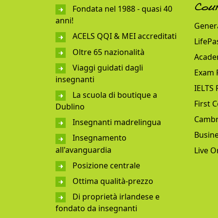
Fondata nel 1988 - quasi 40
Cou
anni!
Genera
ACELS QQI & MEI accreditati
LifePa
Oltre 65 nazionalità
Acade
Viaggi guidati dagli
Exam 
insegnanti
IELTS 
La scuola di boutique a
First C
Dublino
Cambr
Insegnanti madrelingua
Busine
Insegnamento
all'avanguardia
Live O
Posizione centrale
Ottima qualità-prezzo
Di proprietà irlandese e
fondato da insegnanti