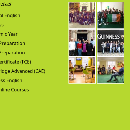
rses
l English
ss
mic Year
Preparation
Preparation
ertificate (FCE)
idge Advanced (CAE)
ss English
nline Courses