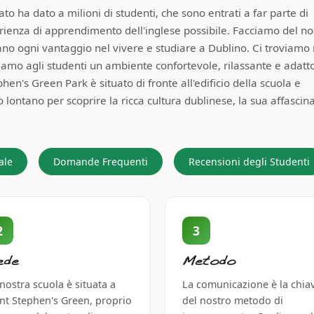
to ha dato a milioni di studenti, che sono entrati a far parte di
erienza di apprendimento dell'inglese possibile. Facciamo del no
ano ogni vantaggio nel vivere e studiare a Dublino. Ci troviamo 
iamo agli studenti un ambiente confortevole, rilassante e adatto
ephen's Green Park è situato di fronte all'edificio della scuola e
lontano per scoprire la ricca cultura dublinese, la sua affascin
ale
Domande Frequenti
Recensioni degli Studenti
2
3
ede
Metodo
nostra scuola è situata a
La comunicazione è la chia
int Stephen's Green, proprio
del nostro metodo di