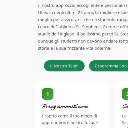
Il nostro approccio accogliente e personalizza
ULearn negli ultimi 25 anni, la migliore esp
meglio per assicurarci che gli studenti tragg
cuore di Dublino a St. Stephen's Green e offr
studio dell'inglese. Il bellissimo parco St. St
dunque gli studenti non devono andare tanto 
storia e la sua frizzante vita odierna!
Il Nostro Team
Programma Soci
1
Programmazione
S
Proprio come il tuo modo di
La 
apprendere, il nostro focus è
Sa