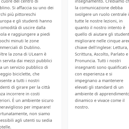
 cuore del centro di
insegnamento. Crediamo c
lino. Si affaccia su uno dei
la comunicazione debba
chi più pittoreschi
svolgere un ruolo centrale 
Europa e gli studenti hanno
tutte le nostre lezioni, in
comodità di uscire dalla
quanto il nostro intento è
uola e raggiungere a piedi
quello di aiutare gli student
pochi minuti le zone
migliorare nelle cinque are
mmerciali di Dublino.
chiave dell'inglese: Lettura,
ltre la zona di ULearn è
Scrittura, Ascolto, Parlato e
 servita dai mezzi pubblici
Pronuncia. Tutti i nostri
a un servizio pubblico di
insegnanti sono qualificati 
eggio biciclette, che
con esperienza e si
sente a tutti i nostri
impegnano a mantenere
denti di girare per la città
elevati gli standard di un
za incorrere in costi
ambiente di apprendiment
eriori. È un ambiente sicuro
dinamico e vivace come il
meraviglioso per imparare!
nostro.
ortunatamente, non siamo
essibili agli utenti su sedia
otelle.