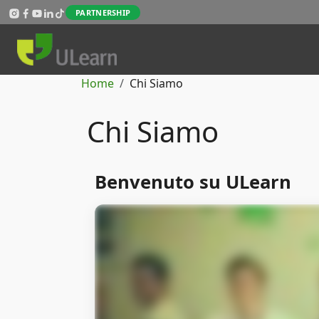
Salta al contenuto principale
PARTNERSHIP
Briciole di pane
Home
Chi Siamo
Chi Siamo
Benvenuto su ULearn