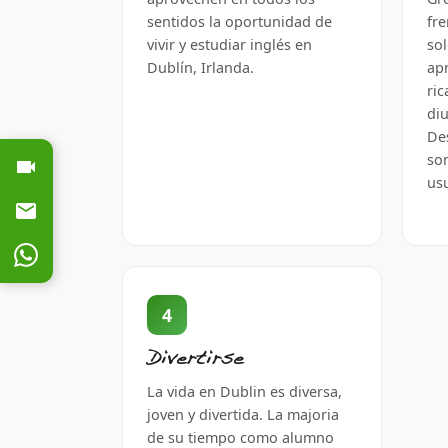
sentidos la oportunidad de
fr
vivir y estudiar inglés en
so
Dublín, Irlanda.
apr
ric
di
De
so
usu
4
Divertirse
La vida en Dublin es diversa,
joven y divertida. La majoria
de su tiempo como alumno