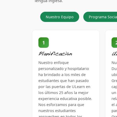
lengua inglesa.
Nuestro Equipo
Programa Socia
1
Planificación
U
Nuestro enfoque
Nu
personalizado y hospitalario
Dub
ha brindado a los miles de
ub
estudiantes que han pasado
Gr
por las puertas de ULearn en
cap
los últimos 25 años la mejor
un
experiencia educativa posible.
re
Nos esforzamos para que
el
nuestros estudiantes
pa
aprovechen en todos los
Gr