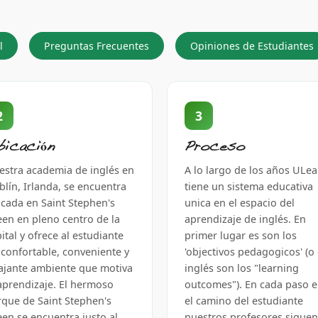
l
Preguntas Frecuentes
Opiniones de Estudiantes
2
3
bicación
Proceso
estra academia de inglés en
A lo largo de los años ULea
lín, Irlanda, se encuentra
tiene un sistema educativa
icada en Saint Stephen's
unica en el espacio del
een en pleno centro de la
aprendizaje de inglés. En
ital y ofrece al estudiante
primer lugar es son los
 confortable, conveniente y
'objectivos pedagogicos' (o
lajante ambiente que motiva
inglés son los "learning
 aprendizaje. El hermoso
outcomes"). En cada paso 
rque de Saint Stephen's
el camino del estudiante
een se encuentra justo al
nuestros profesores siguen