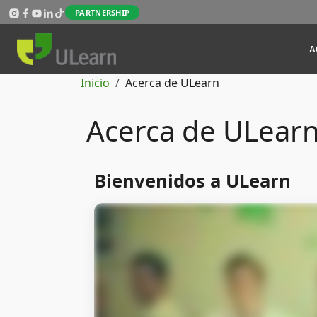
Pasar al contenido principal
PARTNERSHIP
Mai
A
Ruta de navegación
Inicio
Acerca de ULearn
Acerca de ULear
Bienvenidos a ULearn