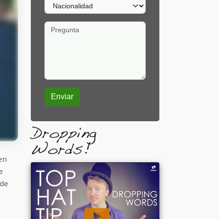
Nacionalidad
Pregunta
Dropping
Words!
en
e
 de