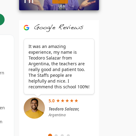
Google Reviews
It was an amazing
experience, my name is
Teodoro Salazar from
Argentina, the teachers are
really good and patient too.
rn
The Staffs people are
helpfully and nice. I
recommend this school 100%!
5.0 ★★★★★
 en
Teodoro Salazar,
Argentina
en