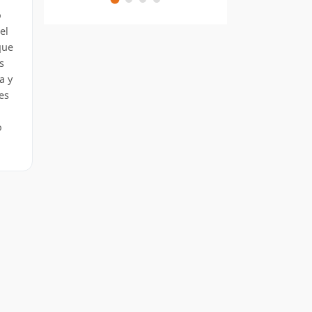
o
el
que
s
a y
es
o