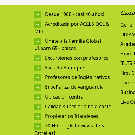
Desde 1988 - casi 40 años!
Cou
Acreditada por ACELS QQI &
Genera
MEI
LifePa
Únete a la Familia Global
Acade
ULearn 65+ países
Exam 
Excursiones con profesores
IELTS 
Escuela Boutique
First C
Profesores de Inglés nativos
Cambr
Enseñanza de vanguardia
Busine
Ubicación central
Live O
Calidad superior a bajo costo
Propietarios Irlandeses
300+ Google Reviews de 5
Estrellas!