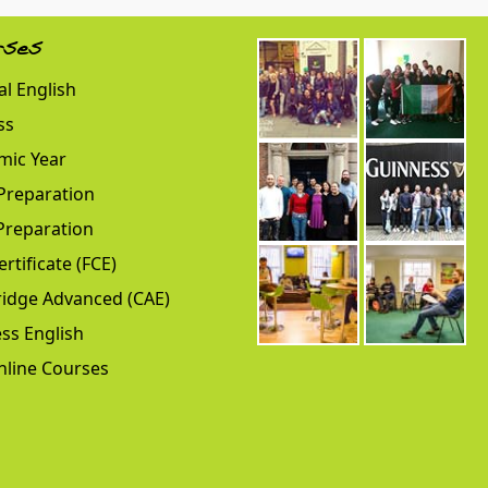
rses
l English
ss
mic Year
Preparation
Preparation
ertificate (FCE)
idge Advanced (CAE)
ss English
nline Courses