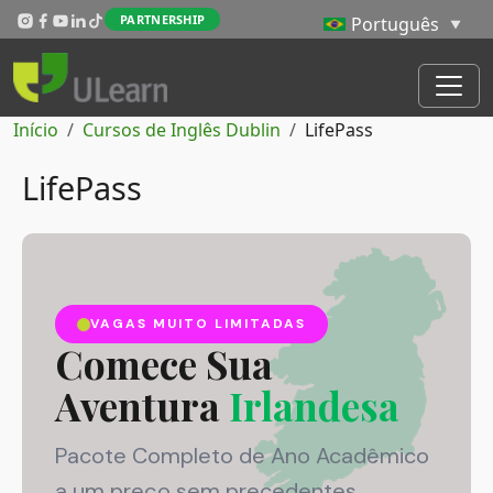
Passar para o conteúdo principal
PARTNERSHIP
Navegação estrutural
Início
Cursos de Inglês Dublin
LifePass
LifePass
VAGAS MUITO LIMITADAS
Comece Sua
Aventura
Irlandesa
Pacote Completo de Ano Acadêmico
a um preço sem precedentes