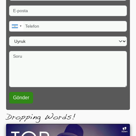
E-posta
Telefon
Uyruk
Soru
Dropping Words!