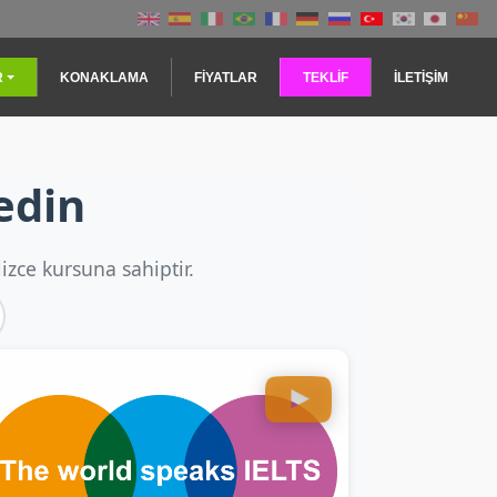
R
KONAKLAMA
FIYATLAR
TEKLİF
İLETIŞIM
edin
izce kursuna sahiptir.