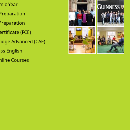
mic Year
Preparation
Preparation
ertificate (FCE)
idge Advanced (CAE)
ss English
nline Courses