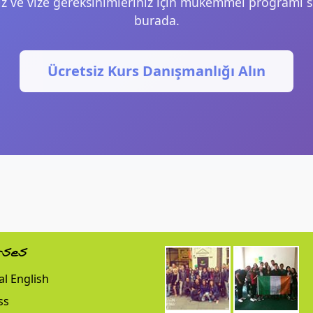
iz ve vize gereksinimleriniz için mükemmel programı 
burada.
Ücretsiz Kurs Danışmanlığı Alın
rses
l English
ss