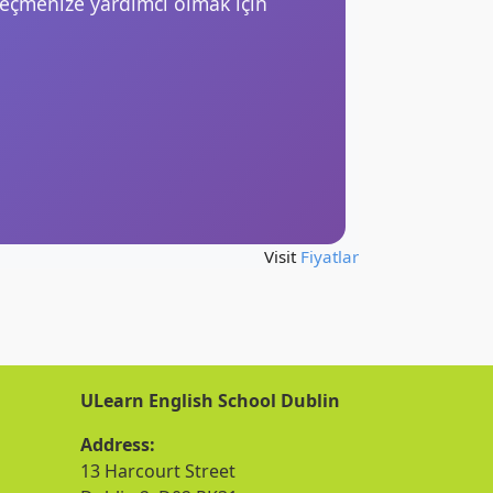
seçmenize yardımcı olmak için
Visit
Fiyatlar
ULearn English School Dublin
Address:
13 Harcourt Street