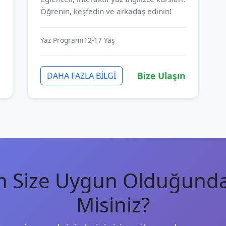
Öğrenin, keşfedin ve arkadaş edinin!
Yaz Programı
12-17 Yaş
Bize Ulaşın
DAHA FAZLA BİLGİ
n Size Uygun Olduğunda
Misiniz?