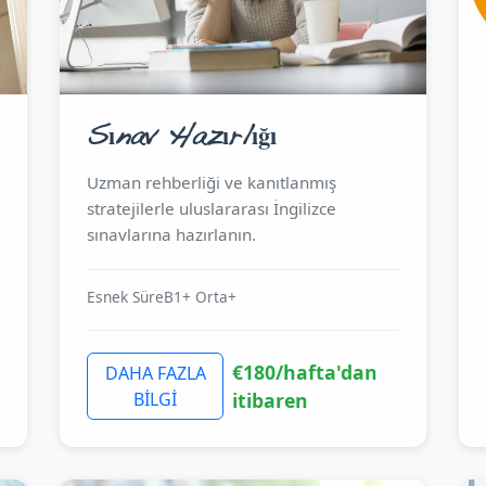
Sınav Hazırlığı
Uzman rehberliği ve kanıtlanmış
stratejilerle uluslararası İngilizce
sınavlarına hazırlanın.
Esnek Süre
B1+ Orta+
€180/hafta'dan
DAHA FAZLA
BİLGİ
itibaren