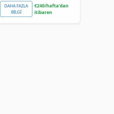
€240/hafta'dan
DAHA FAZLA
BİLGİ
itibaren