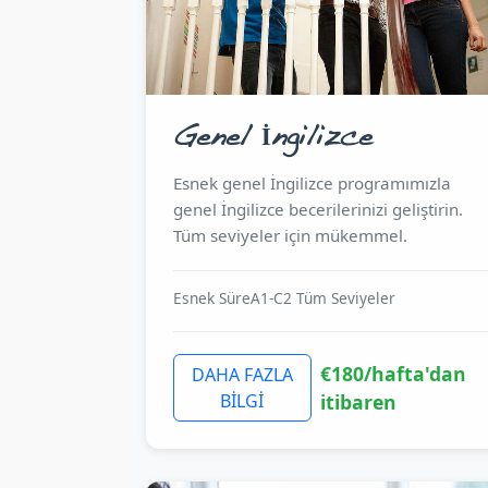
Genel İngilizce
Esnek genel İngilizce programımızla
genel İngilizce becerilerinizi geliştirin.
Tüm seviyeler için mükemmel.
Esnek Süre
A1-C2 Tüm Seviyeler
€180/hafta'dan
DAHA FAZLA
BİLGİ
itibaren