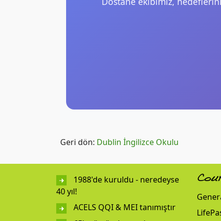
Dostane ekibimiz, hedeflerin
Geri dön:
Dublin İngilizce Okulu
1988'de kuruldu - neredeyse
Cou
40 yıl!
Genera
ACELS QQI & MEI tanımıştır
LifePa