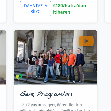
€180/hafta'dan
DAHA FAZLA
BİLGİ
itibaren
Genç Programları
12-17 yaş arası genç öğrenciler için
eğlenceli, interaktif yaz İngilizce kursları.