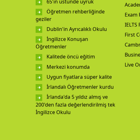
65'ın üstünde uyruk
Acade
Öğretmen rehberliğinde
Exam 
geziler
IELTS 
Dublin'in Ayrıcalıklı Okulu
First C
İngilizce Konuşan
Cambr
Öğretmenler
Busine
Kalitede öncü eğitim
Live O
Merkezi konumda
Uygun fiyatlara süper kalite
İrlandalı Öğretmenler kurdu
İrlanda'da 5 yıldız almış ve
200'den fazla değerlendirilmiş tek
İngilizce Okulu