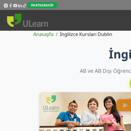
Skip to main content
PARTNERSHIP
Sayfa yolu
Anasayfa
İngilizce Kursları Dublin
İng
AB ve AB Dışı Öğrenci