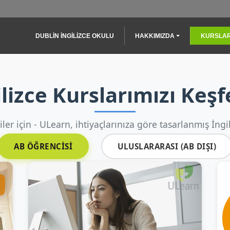
Main navigation
DUBLIN İNGILIZCE OKULU
HAKKIMIZDA
KURSLA
ilizce Kurslarımızı Keşf
ler için - ULearn, ihtiyaçlarınıza göre tasarlanmış İngil
AB ÖĞRENCİSİ
ULUSLARARASI (AB DIŞI)