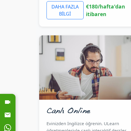
€180/hafta'dan
DAHA FAZLA
BİLGİ
itibaren
Canlı Online
Evinizden İngilizce öğrenin. ULearn
öğretmenleriyle canlı interaktif dersler.