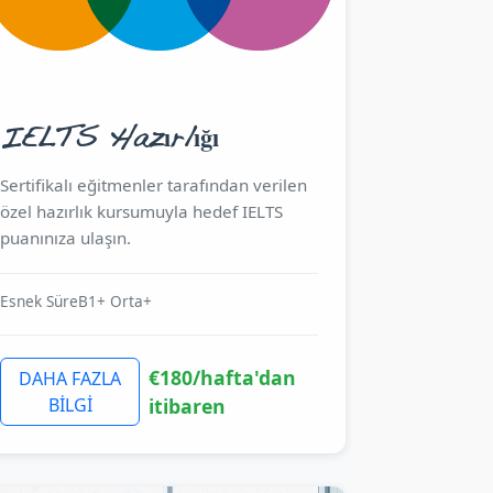
IELTS Hazırlığı
Sertifikalı eğitmenler tarafından verilen
özel hazırlık kursumuyla hedef IELTS
puanınıza ulaşın.
Esnek Süre
B1+ Orta+
€180/hafta'dan
DAHA FAZLA
BİLGİ
itibaren