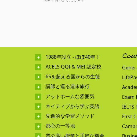
1988年設立 - ほぼ40年！
Cou
ACELS QQI & MEI 認定校
Genera
65を超える国からの生徒
LifePa
講師と巡る週末旅行
Acade
アットホームな雰囲気
Exam 
ネイティブから学ぶ英語
IELTS 
先進的な学習メソッド
First C
都心の一等地
Cambr
質の高い授業と手軽な料金
Busine