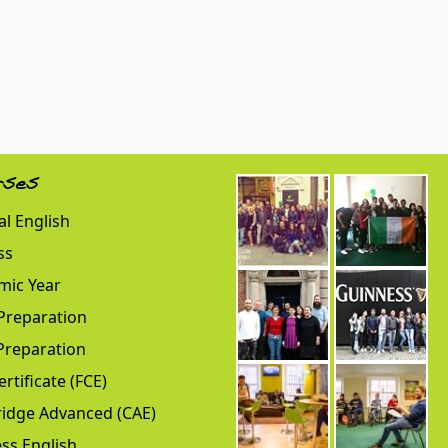
rses
l English
ss
mic Year
Preparation
Preparation
ertificate (FCE)
idge Advanced (CAE)
ss English