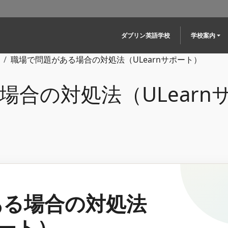
Main navigation
ダブリン英語学校
学校案内
職場で問題がある場合の対処法（ULearnサポート）
合の対処法（ULearn
ある場合の対処法