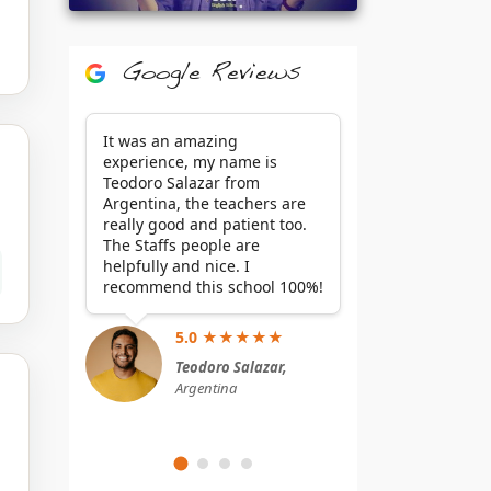
Google Reviews
It was an amazing
experience, my name is
Teodoro Salazar from
Argentina, the teachers are
really good and patient too.
The Staffs people are
helpfully and nice. I
recommend this school 100%!
5.0 ★★★★★
Teodoro Salazar,
Argentina