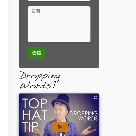
質問
Dropping
Words!