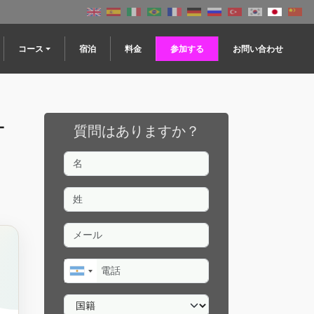
コース
宿泊
料金
参加する
お問い合わせ
サ
質問はありますか？
名
姓
メール
電話
国籍