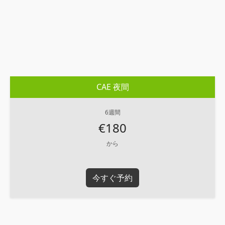
CAE 夜間
6週間
€180
から
今すぐ予約