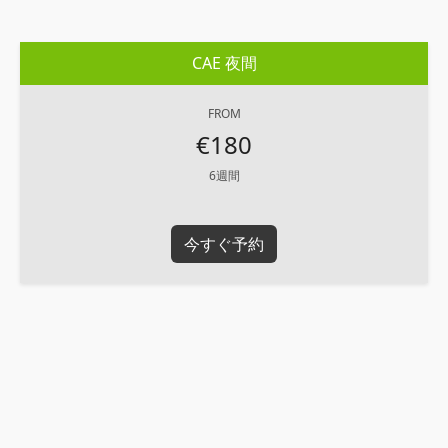
CAE 夜間
FROM
€180
6週間
今すぐ予約