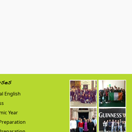
rses
l English
ss
mic Year
Preparation
Preparation