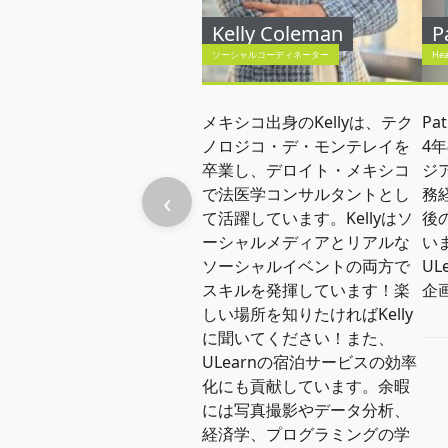
Kelly Coleman
P
ソーシャルコーディネーター
Hea
メキシコ出身のKellyは、テク
Pa
ノロジコ・デ・モンテレイを
4
卒業し、デロイト・メキシコ
ジ
‹
で法医学コンサルタントとし
務
て活躍しています。Kellyはソ
後
ーシャルメディアとリアルな
いま
ソーシャルイベントの両方で
U
スキルを発揮しています！楽
企
しい場所を知りたければKelly
に聞いてください！また、
ULearnの宿泊サービスの効率
化にも貢献しています。余暇
には写真撮影やデータ分析、
経済学、プログラミングの学