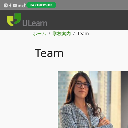
メインコンテンツに移動
PARTNERSHIP
パンくず
ホーム
学校案内
Team
Team