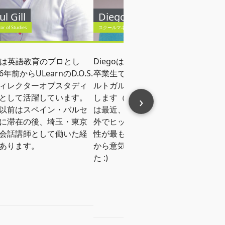
ul Gill
Diego Taroco
Ne
tor of Studies
スクールマネージャー
Managi
ulは英語教育のプロとし
Diegoはモンテビデオ大学の
Neilは
年前からULearnのD.O.S.
卒業生です。スペイン語、ポ
Dub
ィレクターオブスタディ
ルトガル語、英語を流暢に話
まし
として活躍しています。
します（もちろん！）Diego
›
に関
以前はスペイン・バルセ
は最近、ULearnの社内「仕事
います
に滞在の後、埼玉・東京
外でヒップスターになる可能
ンの
会話講師として働いた経
性が最も高い人」コンテスト
教師
あります。
から意気揚々と帰ってきまし
り、
た :)
趣味
ペイ