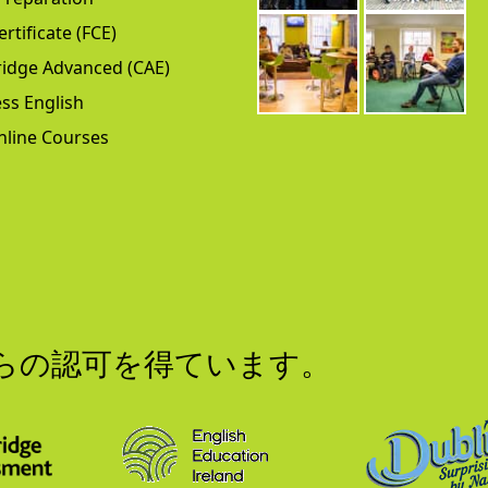
ertificate (FCE)
idge Advanced (CAE)
ss English
nline Courses
からの認可を得ています。