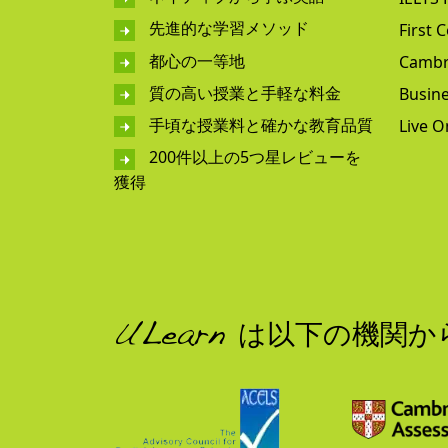
先進的な学習メソッド
First C
都心の一等地
Cambr
質の高い授業と手軽な料金
Busine
手頃な授業料と確かな教育品質
Live O
200件以上の5つ星レビューを
獲得
ULearn は以下の機関