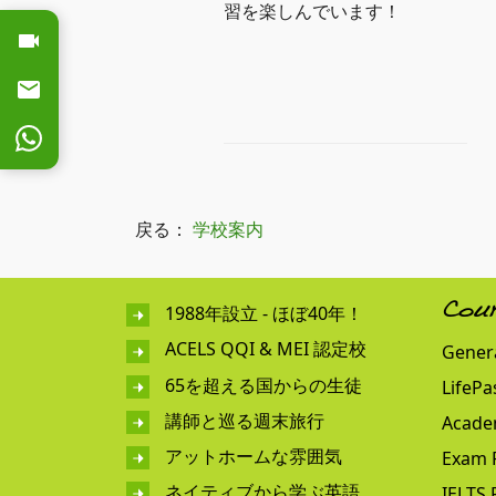
習を楽しんでいます！
戻る：
学校案内
1988年設立 - ほぼ40年！
Cou
ACELS QQI & MEI 認定校
Genera
65を超える国からの生徒
LifePa
講師と巡る週末旅行
Acade
アットホームな雰囲気
Exam 
ネイティブから学ぶ英語
IELTS 