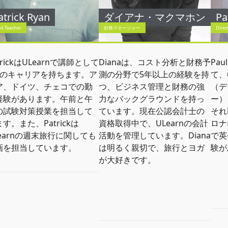
atrick Ryan
ダイアナ・マクマホン
Pa
d Teacher
財務マネージャー
Direc
trickはULearnで講師として
Dianaは、コスト分析と財務予
Pa
年のキャリアを持ちます。ア
測の分野で5年以上の経験を持
て、6
ア、ドイツ、チェコでの勤
つ、ビジネス管理と財務の強
（デ
経験があります。午前と午
力なバックグラウンドを持っ
ー）
の試験対策授業を担当して
ています。現在公認会計士の
それ
す。また、Patrickは
資格取得中で、ULearnの会計
ロナ
Learnの週末旅行に関しても
活動を管理しています。Diana
で英
画を担当しています。
は明るく親切で、旅行とヨガ
験が
が大好きです。