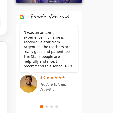
Google Reviews
It was an amazing
experience, my name is
Teodoro Salazar from
Argentina, the teachers are
really good and patient too.
The Staffs people are
helpfully and nice. I
recommend this school 100%!
5.0 ★★★★★
Teodoro Salazar,
Argentina