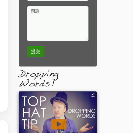
問題
Dropping
Words!