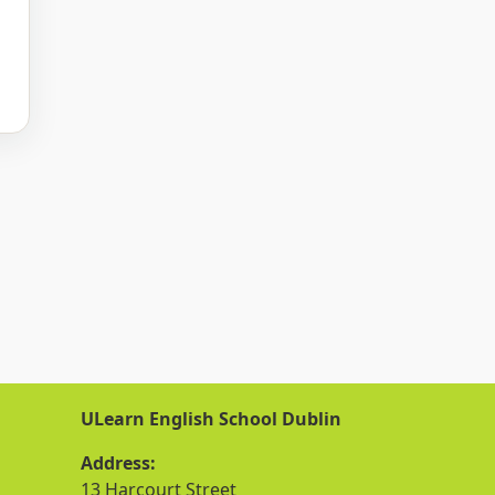
ULearn English School Dublin
Address:
13 Harcourt Street