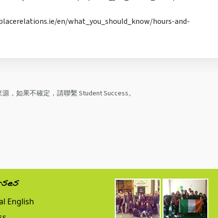
relations.ie/en/what_you_should_know/hours-and-
果不確定，請聯繫 Student Success。
rses
l English
ss