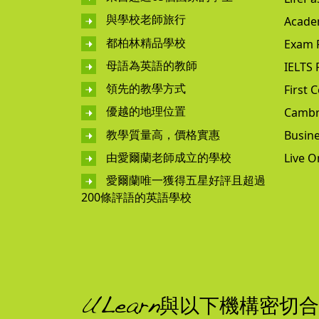
與學校老師旅行
Acade
都柏林精品學校
Exam 
母語為英語的教師
IELTS 
領先的教學方式
First C
優越的地理位置
Cambr
教學質量高，價格實惠
Busine
由愛爾蘭老師成立的學校
Live O
愛爾蘭唯一獲得五星好評且超過
200條評語的英語學校
ULearn與以下機構密切