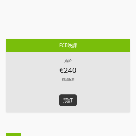
FCE晚課
始於
€240
持續6週
預訂