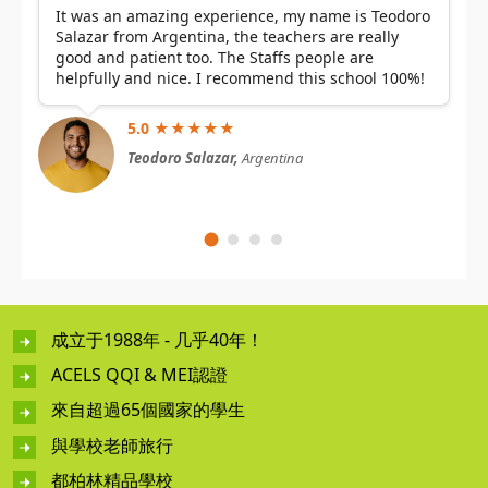
It was an amazing experience, my name is Teodoro
Salazar from Argentina, the teachers are really
good and patient too. The Staffs people are
helpfully and nice. I recommend this school 100%!
5.0 ★★★★★
Teodoro Salazar,
Argentina
成立于1988年 - 几乎40年！
ACELS QQI & MEI認證
來自超過65個國家的學生
與學校老師旅行
都柏林精品學校