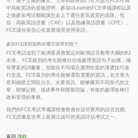
可；成千上萬的僱主、大學和政府部門官方認可FCE作為
中高級英語的資格證明。參加ULearn的FCE準備課程以及
之後參加考試都能讓您走上了通往更高資質的道路。包
括：高級英語證書（CAE）以及熟練英語證書（CPE）。
FCE讓你有信心在真實場景使用英語。
參加FCE課程能夠在哪方面幫到您？
FCE考試達到了歐洲委員會製定的歐洲語言教學大綱的B2
水准。 FCE級別的考生能够自信地處理英語句子結構，擁
有豐富的詞彙量，並能在不同場合運用恰當的溝通技巧進
行交流。FCE級別的學生能够選取需要的資訊，在文章大
意和細節之間區分主、次要資訊。能够書寫不同形式的文
章，能够記錄、描述事件和開展辯論，有效的處理各種行
政和管理的事務。
我們的FCE考試準備課程會教會你這些實用的語言技能。
FCE證書是世界上最廣泛認可的英語評估考試之一。
返回
課程