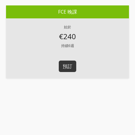
FCE 晚課
始於
€240
持續6週
預訂