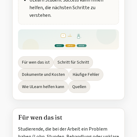
ULearn Student Success kann Ihnen
helfen, die nächsten Schritte zu
verstehen.
!
REPORT
SUPPORT
RESOLVE
Für wen das ist
Schritt für Schritt
Dokumente und Kosten
Häufige Fehler
Wie ULearn helfen kann
Quellen
Für wen das ist
Studierende, die bei der Arbeit ein Problem
haben (Lohn, Stunden, Behandlung oder unklare