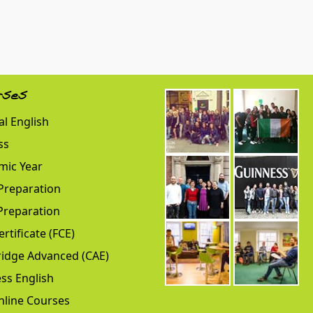
rses
l English
ss
mic Year
Preparation
Preparation
ertificate (FCE)
idge Advanced (CAE)
ss English
nline Courses