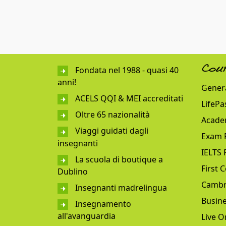
Fondata nel 1988 - quasi 40
Cou
anni!
Genera
ACELS QQI & MEI accreditati
LifePa
Oltre 65 nazionalità
Acade
Viaggi guidati dagli
Exam 
insegnanti
IELTS 
La scuola di boutique a
First C
Dublino
Cambr
Insegnanti madrelingua
Busine
Insegnamento
all'avanguardia
Live O