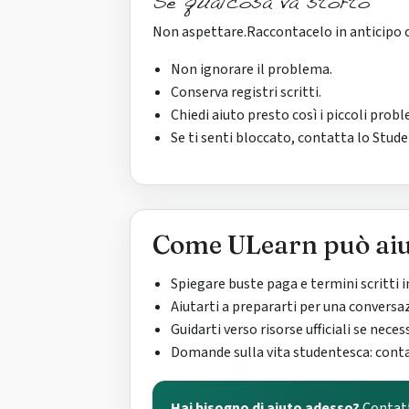
Se qualcosa va storto
Non aspettare.Raccontacelo in anticipo c
Non ignorare il problema.
Conserva registri scritti.
Chiedi aiuto presto così i piccoli prob
Se ti senti bloccato, contatta lo Stud
Come ULearn può aiu
Spiegare buste paga e termini scritti 
Aiutarti a prepararti per una conversaz
Guidarti verso risorse ufficiali se neces
Domande sulla vita studentesca: cont
Hai bisogno di aiuto adesso?
Contatt