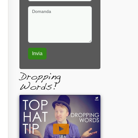
Domanda
Dropping
Words!