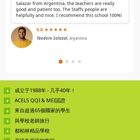
Salazar from Argentina, the teachers are really
good and patient too. The Staffs people are
helpfully and nice. I recommend this school 100%!
5.0 ★★★★★
Teodoro Salazar,
Argentina
成立于1988年 - 几乎40年！
ACELS QQI & MEI認證
來自超過65個國家的學生
與學校老師旅行
都柏林精品學校