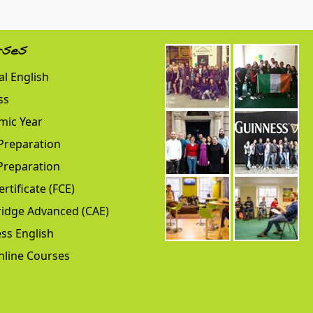
rses
l English
ss
mic Year
Preparation
Preparation
ertificate (FCE)
idge Advanced (CAE)
ss English
nline Courses