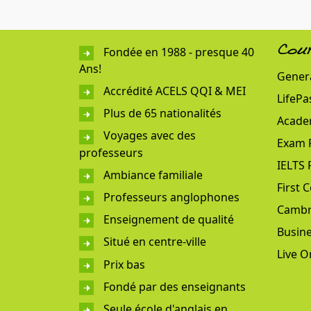
Fondée en 1988 - presque 40
Cou
Ans!
Genera
Accrédité ACELS QQI & MEI
LifePa
Plus de 65 nationalités
Acade
Voyages avec des
Exam 
professeurs
IELTS 
Ambiance familiale
First C
Professeurs anglophones
Cambr
Enseignement de qualité
Busine
Situé en centre-ville
Live O
Prix bas
Fondé par des enseignants
Seule école d'anglais en