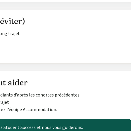
éviter)
ong trajet
t aider
udiants d’après les cohortes précédentes
rajet
tez l’équipe Accommodation.
z Student Success et nous vous guiderons.