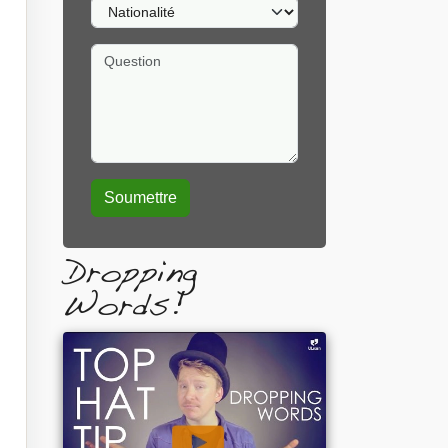
Nationalité
Question
Dropping
Words!