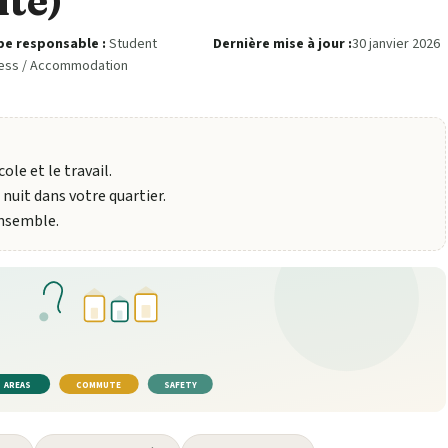
ité)
pe responsable :
Student
Dernière mise à jour :
30 janvier 2026
ess / Accommodation
ole et le travail.
 nuit dans votre quartier.
ensemble.
AREAS
COMMUTE
SAFETY