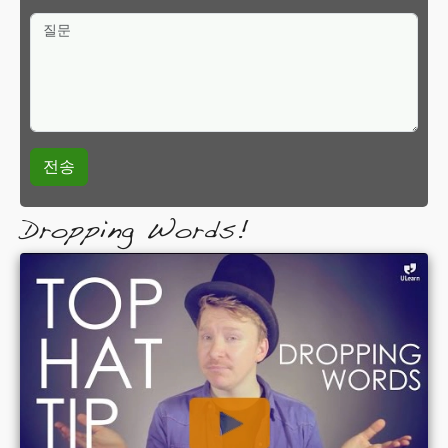
질문
Dropping Words!