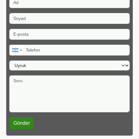
Ad
Soyad
E-posta
Telefon
Uyruk
Soru