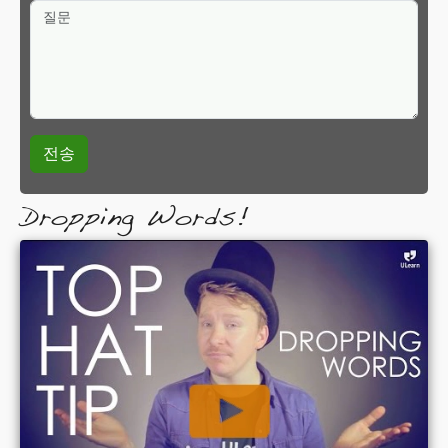
질문
Dropping Words!