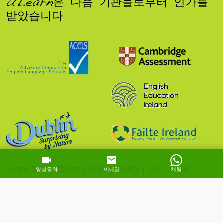
ULearn은 다음 기관들로부터 인가를
받았습니다
Terms & Conditions
|
Privacy Policy
|
ISD
|
Legal
영상통화
이메일
채팅