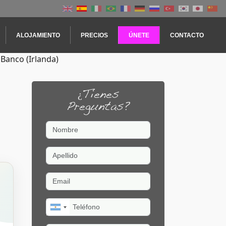
ALOJAMIENTO
PRECIOS
ÚNETE
CONTACTO
Banco (Irlanda)
¿Tienes
Preguntas?
Nombre
Apellido
Email
Teléfono