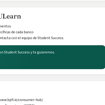
ULearn
umentos
ecíficas de cada banco
ontacta con el equipo de Student Success.
n Student Success y te guiaremos.
/www.bpfi.ie/consumer-hub/