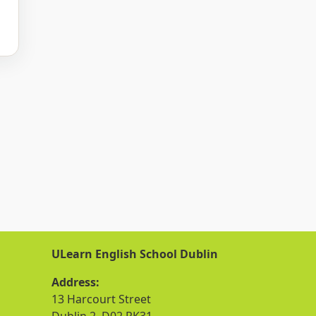
ULearn English School Dublin
Address:
13 Harcourt Street
Dublin 2, D02 RK31