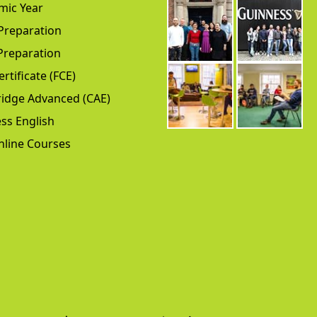
mic Year
Preparation
Preparation
ertificate (FCE)
idge Advanced (CAE)
ss English
nline Courses