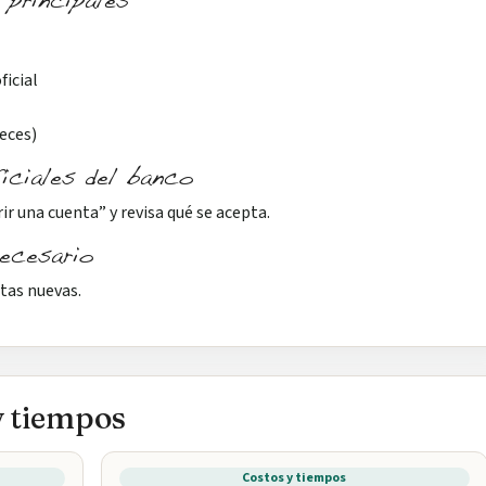
 principales
icial
eces)
ficiales del banco
rir una cuenta” y revisa qué se acepta.
necesario
tas nuevas.
y tiempos
Costos y tiempos