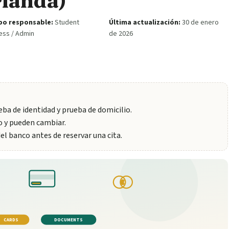
rlanda)
po responsable:
Student
Última actualización:
30 de enero
ess / Admin
de 2026
ba de identidad y prueba de domicilio.
o y pueden cambiar.
del banco antes de reservar una cita.
€
CARDS
DOCUMENTS