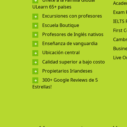
Únete a la Familia Global
Acade
ULearn 65+ países
Exam 
Excursiones con profesores
IELTS 
Escuela Boutique
First C
Profesores de Inglés nativos
Cambr
Enseñanza de vanguardia
Busine
Ubicación central
Live O
Calidad superior a bajo costo
Propietarios Irlandeses
300+ Google Reviews de 5
Estrellas!