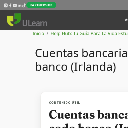
Pasar al contenido principal
PARTNERSHIP
Mai
A
Ruta de navegación
Inicio
Help Hub: Tu Guía Para La Vida Estu
Cuentas bancaria
banco (Irlanda)
CONTENIDO ÚTIL
Cuentas banca