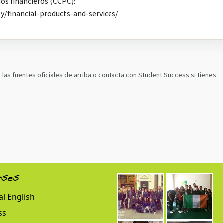
os financieros (CCPC):
/financial-products-and-services/
as fuentes oficiales de arriba o contacta con Student Success si tienes
rses
l English
ss