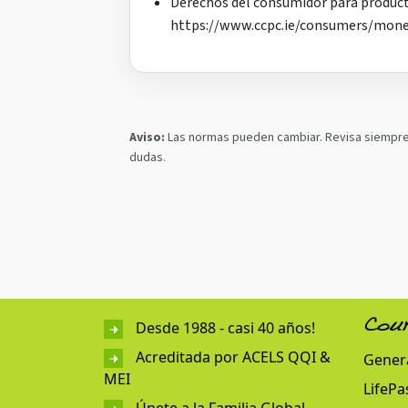
Derechos del consumidor para product
https://www.ccpc.ie/consumers/money
Aviso:
Las normas pueden cambiar. Revisa siempre l
dudas.
Desde 1988 - casi 40 años!
Cou
Acreditada por ACELS QQI &
Genera
MEI
LifePa