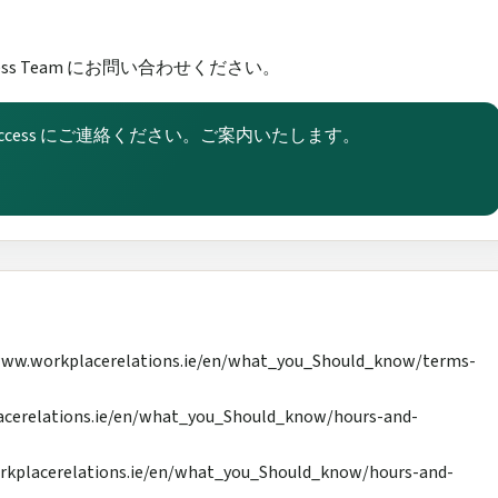
ccess Team にお問い合わせください。
t Success にご連絡ください。ご案内いたします。
orkplacerelations.ie/en/what_you_Should_know/terms-
erelations.ie/en/what_you_Should_know/hours-and-
lacerelations.ie/en/what_you_Should_know/hours-and-