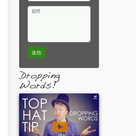
質問
Dropping
Words!