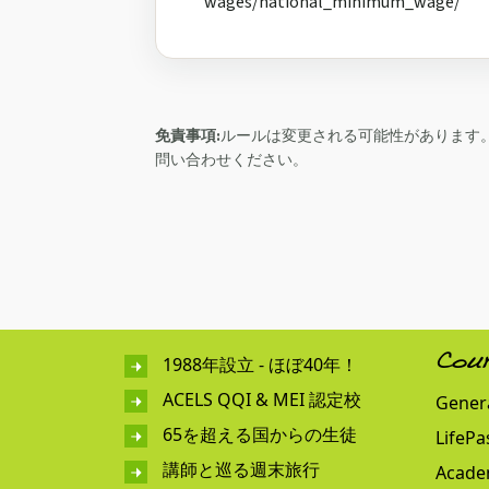
wages/national_minimum_wage/
免責事項:
ルールは変更される可能性があります。必ず
問い合わせください。
1988年設立 - ほぼ40年！
Cou
ACELS QQI & MEI 認定校
Genera
65を超える国からの生徒
LifePa
講師と巡る週末旅行
Acade