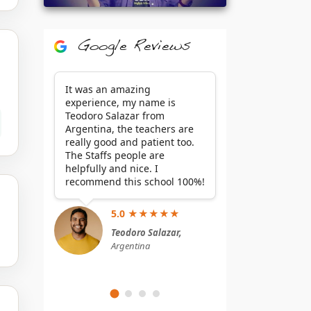
Google Reviews
It was an amazing
experience, my name is
Teodoro Salazar from
Argentina, the teachers are
really good and patient too.
The Staffs people are
helpfully and nice. I
recommend this school 100%!
5.0 ★★★★★
Teodoro Salazar,
Argentina