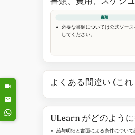
書類、費用、スケジ
書類
必要な書類については公式ソース
してください。
よくある間違い (こ
ULearn がどのよう
給与明細と書面による条件について