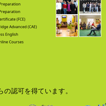
Preparation
Preparation
ertificate (FCE)
idge Advanced (CAE)
ss English
nline Courses
からの認可を得ています。