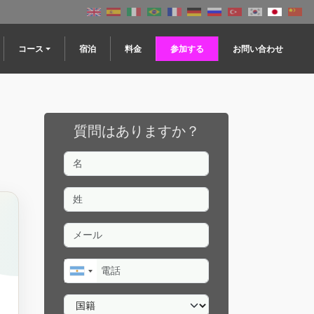
コース
宿泊
料金
参加する
お問い合わせ
質問はありますか？
名
姓
メール
電話
国籍