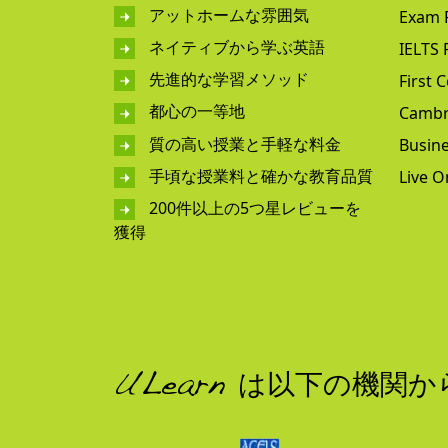
アットホームな雰囲気
Exam 
ネイティブから学ぶ英語
IELTS 
先進的な学習メソッド
First C
都心の一等地
Cambr
質の高い授業と手軽な料金
Busine
手頃な授業料と確かな教育品質
Live O
200件以上の5つ星レビューを
獲得
ULearn は以下の機関