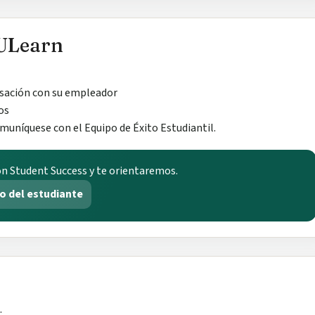
ULearn
rsación con su empleador
os
omuníquese con el Equipo de Éxito Estudiantil.
n Student Success y te orientaremos.
to del estudiante
: