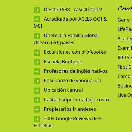
Desde 1988 - casi 40 años!
Cou
Acreditada por ACELS QQI &
Genera
MEI
LifePa
Únete a la Familia Global
Acade
ULearn 65+ países
Exam 
Excursiones con profesores
IELTS 
Escuela Boutique
First C
Profesores de Inglés nativos
Cambr
Enseñanza de vanguardia
Busine
Ubicación central
Live O
Calidad superior a bajo costo
Propietarios Irlandeses
300+ Google Reviews de 5
Estrellas!