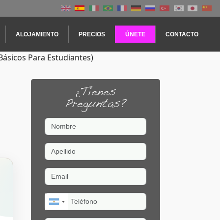
ALOJAMIENTO
PRECIOS
ÚNETE
CONTACTO
Básicos Para Estudiantes)
¿Tienes
Preguntas?
Nombre
Apellido
Email
Teléfono