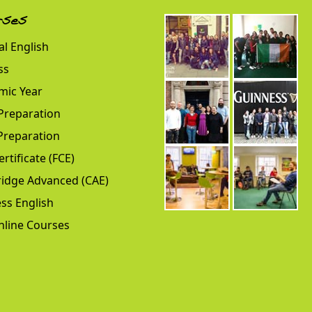
rses
l English
ss
mic Year
Preparation
Preparation
ertificate (FCE)
idge Advanced (CAE)
ss English
nline Courses