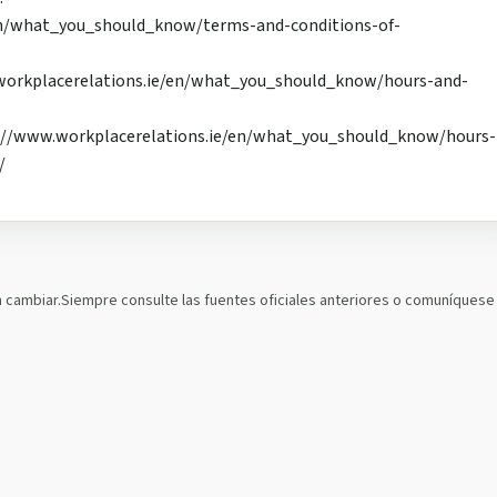
en/what_you_should_know/terms-and-conditions-of-
.workplacerelations.ie/en/what_you_should_know/hours-and-
s://www.workplacerelations.ie/en/what_you_should_know/hours-
/
 cambiar.Siempre consulte las fuentes oficiales anteriores o comuníquese