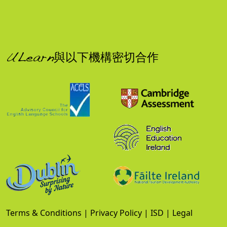
ULearn與以下機構密切合作
Terms & Conditions
|
Privacy Policy
|
ISD
|
Legal