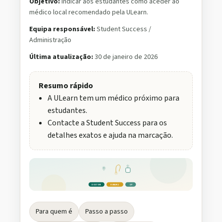
Objetivo:
Indicar aos estudantes como aceder ao
médico local recomendado pela ULearn.
Equipa responsável:
Student Success /
Administração
Última atualização:
30 de janeiro de 2026
Resumo rápido
A ULearn tem um médico próximo para
estudantes.
Contacte a Student Success para os
detalhes exatos e ajuda na marcação.
DOCTOR
DUBLIN 2
GP
Para quem é
Passo a passo