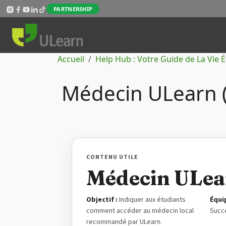
Aller au contenu principal
PARTNERSHIP
Fil d'Ariane
Accueil
Help Hub : Votre Guide de La Vie 
Médecin ULearn (
CONTENU UTILE
Médecin ULear
Objectif :
Indiquer aux étudiants
Équi
comment accéder au médecin local
Succe
recommandé par ULearn.