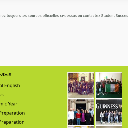
iez toujours les sources officielles ci‑dessus ou contactez Student Succe
rses
l English
ss
mic Year
Preparation
Preparation