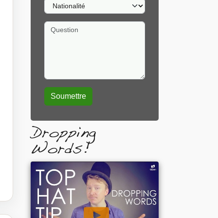
Nationalité
Question
Dropping
Words!