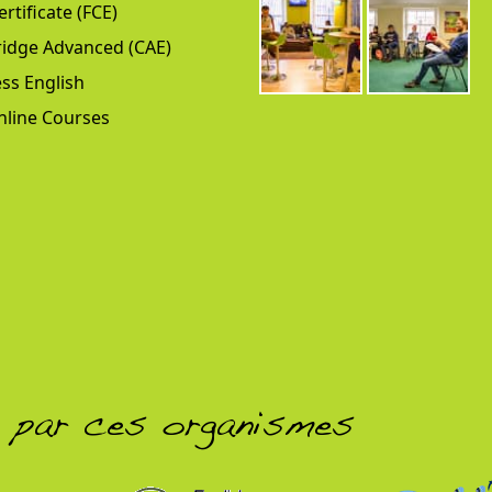
ertificate (FCE)
idge Advanced (CAE)
ss English
nline Courses
é par ces organismes