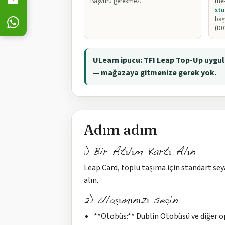
Başvuru gerekmez.
mek
stu
baş
(D0
ULearn ipucu: TFI Leap Top-Up uygul
— mağazaya gitmenize gerek yok.
Adım adım
1) Bir Atılım Kartı Alın
Leap Card, toplu taşıma için standart sey
alın.
2) Ulaşımınızı seçin
**Otobüs:** Dublin Otobüsü ve diğer o