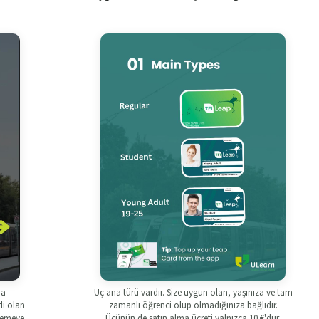
da —
Üç ana türü vardır. Size uygun olan, yaşınıza ve tam
li olan
zamanlı öğrenci olup olmadığınıza bağlıdır.
ödemeye
Üçünün de satın alma ücreti yalnızca 10 €'dur.