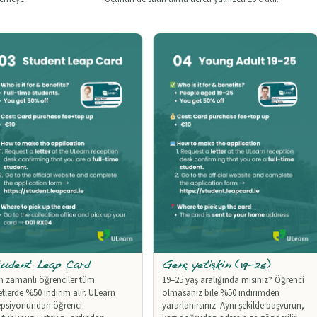
udent Leap Card
Genç yetişkin (19–25)
 zamanlı öğrenciler tüm
19–25 yaş aralığında mısınız? Öğrenci
etlerde %50 indirim alır. ULearn
olmasanız bile %50 indirimden
epsiyonundan öğrenci
yararlanırsınız. Aynı şekilde başvurun,