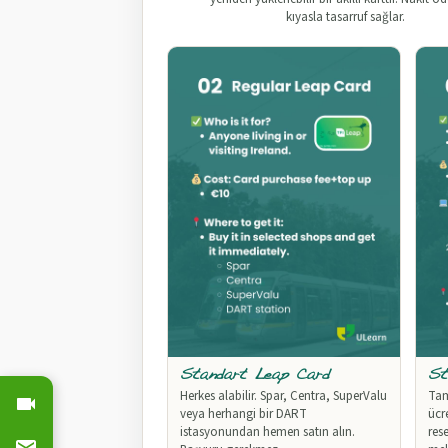
kıyasla tasarruf sağlar.
Standart Leap Card
St
Herkes alabilir. Spar, Centra, SuperValu
Tam
veya herhangi bir DART
ücr
istasyonundan hemen satın alın.
res