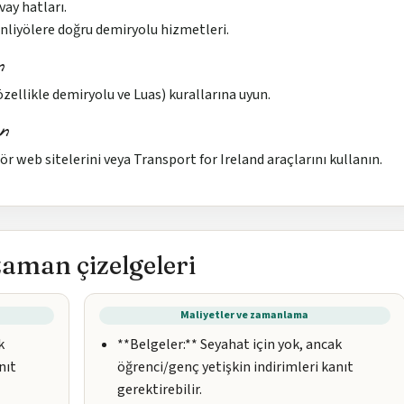
ay hatları.
nliyölere doğru demiryolu hizmetleri.
n
ellikle demiryolu ve Luas) kurallarına uyun.
n
r web sitelerini veya Transport for Ireland araçlarını kullanın.
zaman çizelgeleri
Maliyetler ve zamanlama
k
**Belgeler:** Seyahat için yok, ancak
nıt
öğrenci/genç yetişkin indirimleri kanıt
gerektirebilir.