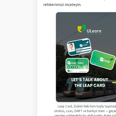
rehberimizi inceleyin.
Leap Card, Dublin'deki tüm toplu taşıma
otobüs, Luas, DART ve banliyö treni — geçer
yeniden yüklenebilir bir akıllı karttır. Nakit 