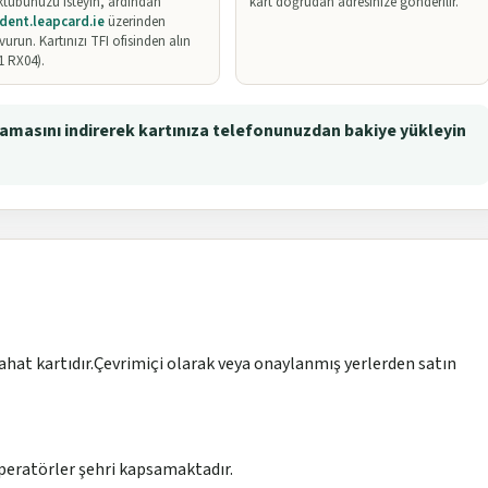
tubunuzu isteyin, ardından
kart doğrudan adresinize gönderilir.
dent.leapcard.ie
üzerinden
vurun. Kartınızı TFI ofisinden alın
1 RX04).
amasını indirerek kartınıza telefonunuzdan bakiye yükleyin
ahat kartıdır.Çevrimiçi olarak veya onaylanmış yerlerden satın
peratörler şehri kapsamaktadır.