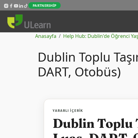
Skip to main content
PARTNERSHIP
Sayfa yolu
Anasayfa
Help Hub: Dublin'de Öğrenci Ya
Dublin Toplu Taşı
DART, Otobüs)
YARARLI İÇERIK
Dublin Toplu 