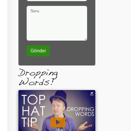
Soru
Dropping
Words!