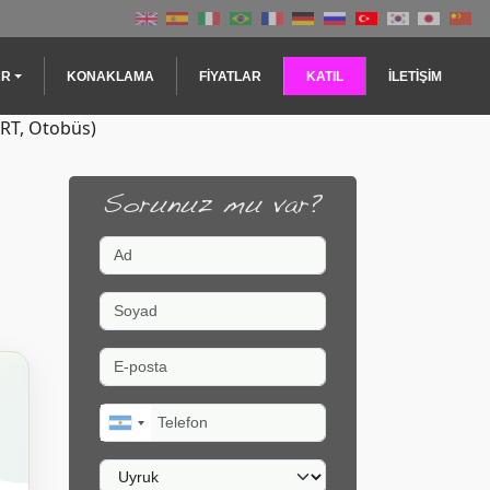
AR
KONAKLAMA
FIYATLAR
KATIL
İLETIŞIM
ART, Otobüs)
Sorunuz mu var?
Ad
Soyad
E-posta
Telefon
Uyruk