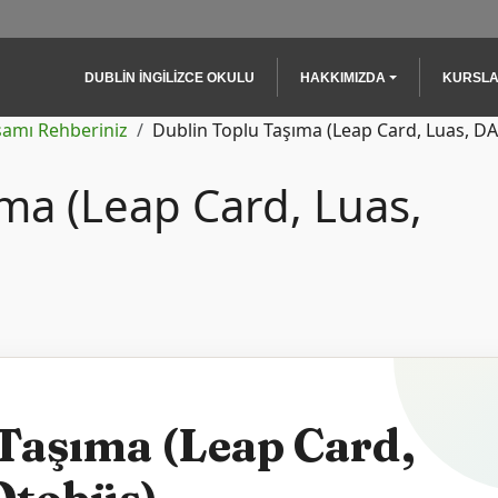
Main navigation
DUBLIN İNGILIZCE OKULU
HAKKIMIZDA
KURSL
şamı Rehberiniz
Dublin Toplu Taşıma (Leap Card, Luas, D
ma (Leap Card, Luas,
Taşıma (Leap Card,