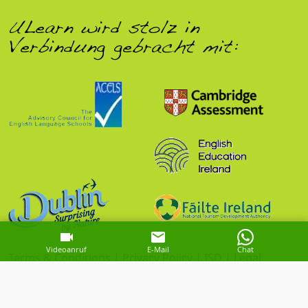
ULearn wird stolz in
Verbindung gebracht mit:
Videoanruf
E-Mail
Chat
Terms & Conditions
|
Privacy Policy
|
ISD
|
Legal