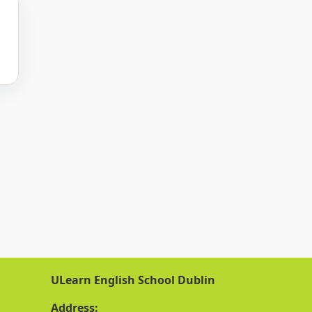
ULearn English School Dublin
Address: