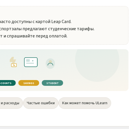
часто доступны с картой Leap Card.
спортзалы предлагают студенческие тарифы.
ет и спрашивайте перед оплатой.
ID
%
SCOUNTS
SAVINGS
STUDENT
 и расходы
Частые ошибки
Как может помочь ULearn