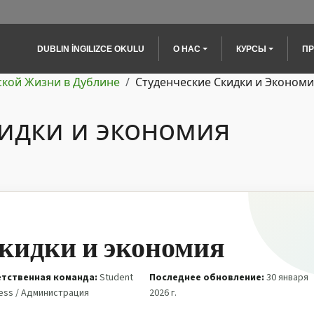
Main navigation
DUBLIN İNGILIZCE OKULU
O НАС
КУРСЫ
П
ской Жизни в Дублине
Студенческие Скидки и Эконом
кидки и экономия
скидки и экономия
тственная команда:
Student
Последнее обновление:
30 января
ess / Администрация
2026 г.