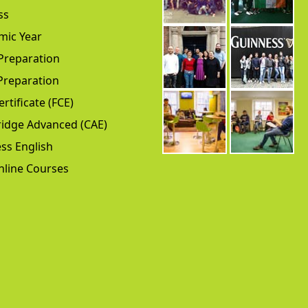
ss
mic Year
Preparation
Preparation
ertificate (FCE)
idge Advanced (CAE)
ss English
nline Courses