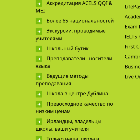
Аккредитация ACELS QQI &
LifePa
MEI
Acade
Более 65 национальностей
Exam 
Экскурсии, проводимые
IELTS 
учителями
First C
Школьный бутик
Cambr
Преподаватели - носители
языка
Busine
Ведущие методы
Live O
преподавания
Школа в центре Дублина
Превосходное качество по
низким ценам
Ирландцы, владельцы
школы, ваши учителя
Только наша школа в