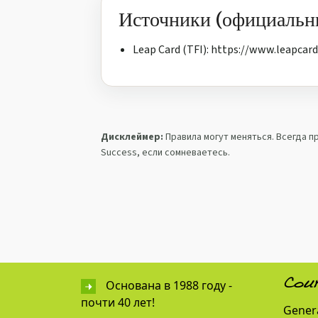
Источники (официальн
Leap Card (TFI): https://www.leapcard
Дисклеймер:
Правила могут меняться. Всегда 
Success, если сомневаетесь.
Основана в 1988 году -
Cou
почти 40 лет!
Genera