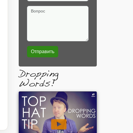
Вопрос
Dropping
Words!