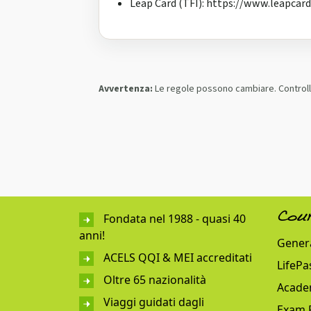
Leap Card (TFI): https://www.leapcard
Avvertenza:
Le regole possono cambiare. Controlla 
Fondata nel 1988 - quasi 40
Cou
anni!
Genera
ACELS QQI & MEI accreditati
LifePa
Oltre 65 nazionalità
Acade
Viaggi guidati dagli
Exam 