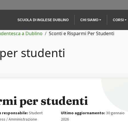
Main navigation
SCUOLA DI INGLESE DUBLINO
CHI SIAMO
CORSI
tudentesca a Dublino
Sconti e Risparmi Per Studenti
 per studenti
rmi per studenti
 responsabile:
Student
Ultimo aggiornamento:
30 gennaio
ess / Amministrazione
2026