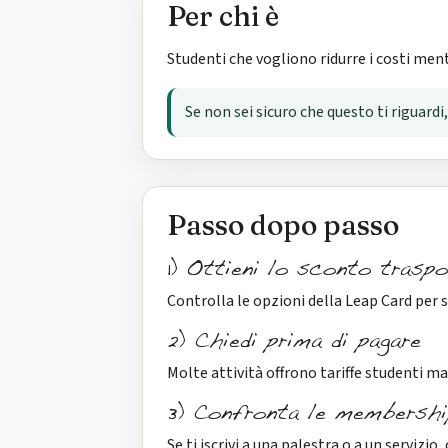
Per chi è
Studenti che vogliono ridurre i costi men
Se non sei sicuro che questo ti riguard
Passo dopo passo
1) Ottieni lo sconto traspo
Controlla le opzioni della Leap Card per s
2) Chiedi prima di pagare
Molte attività offrono tariffe studenti m
3) Confronta le membershi
Se ti iscrivi a una palestra o a un servizio