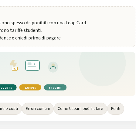
 sono spesso disponibili con una Leap Card.
ono tariffe studenti.
ente e chiedi prima di pagare.
ID
%
SCOUNTS
SAVINGS
STUDENT
ti e costi
Errori comuni
Come ULearn può aiutare
Fonti