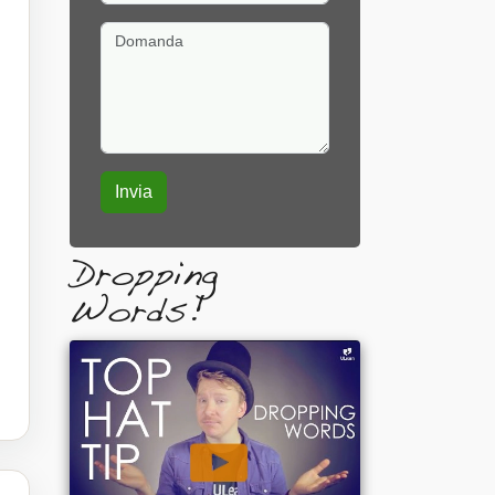
Domanda
Dropping
Words!