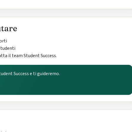
tare
orti
studenti
tta il team Student Success.
udent Success e ti guideremo.