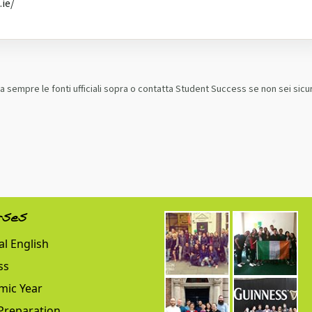
.ie/
sempre le fonti ufficiali sopra o contatta Student Success se non sei sicu
rses
l English
ss
mic Year
Preparation