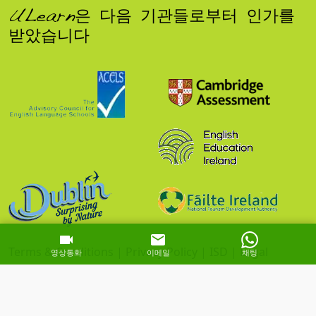
ULearn은 다음 기관들로부터 인가를
받았습니다
Terms & Conditions
|
Privacy Policy
|
ISD
|
Legal
영상통화
이메일
채팅