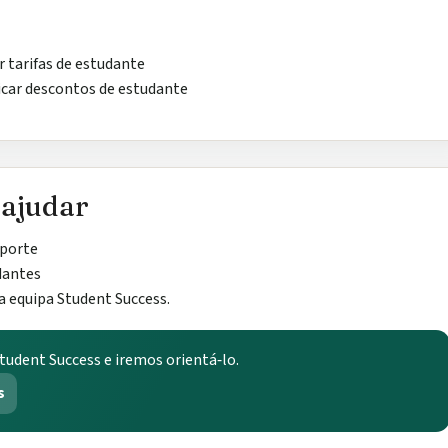
 tarifas de estudante
icar descontos de estudante
 ajudar
sporte
dantes
a equipa Student Success.
tudent Success e iremos orientá‑lo.
s