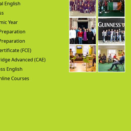
l English
ss
mic Year
Preparation
Preparation
ertificate (FCE)
idge Advanced (CAE)
ss English
nline Courses