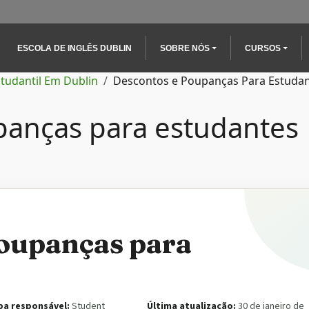
Main navigation
ESCOLA DE INGLÊS DUBLIN
SOBRE NÓS
CURSOS
studantil Em Dublin
Descontos e Poupanças Para Estuda
panças para estudantes
poupanças para
pa responsável:
Student
Última atualização:
30 de janeiro de