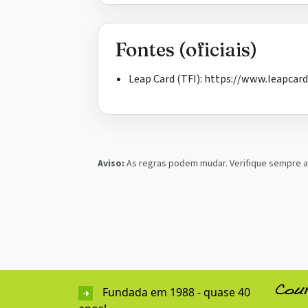
Fontes (oficiais)
Leap Card (TFI): https://www.leapcard
Aviso:
As regras podem mudar. Verifique sempre as 
Fundada em 1988 - quase 40
Cou