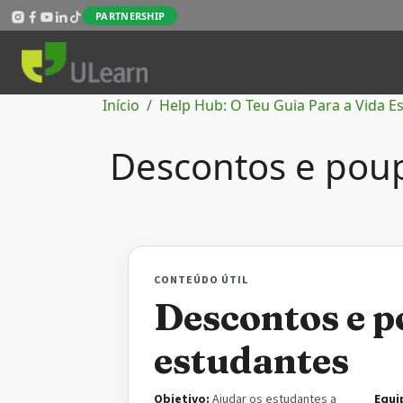
Passar para o conteúdo principal
PARTNERSHIP
Navegação estrutural
Início
Help Hub: O Teu Guia Para a Vida E
Descontos e pou
CONTEÚDO ÚTIL
Descontos e 
estudantes
Objetivo:
Ajudar os estudantes a
Equi