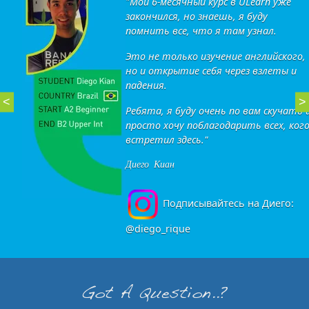
"Мой 6-месячный курс в ULearn уже
закончился, но знаешь, я буду
помнить все, что я там узнал.
Это не только изучение английского,
но и открытие себя через взлеты и
падения.
<
>
Ребята, я буду очень по вам скучать 
просто хочу поблагодарить всех, ког
встретил здесь."
Диего Киан
Подписывайтесь на Диего:
@diego_rique
Got A Question..?