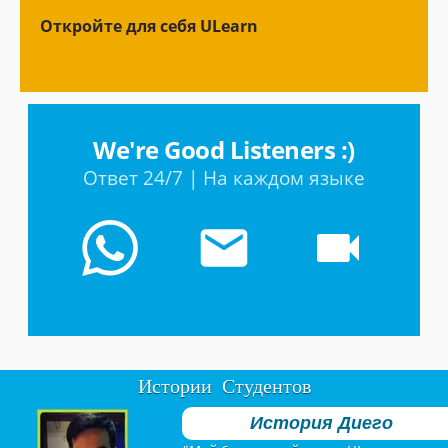
Откройте для себя ULearn
We're Good Listeners :)
Ответ 24/7 | На каждом языке
Истории Студентов
История Диего