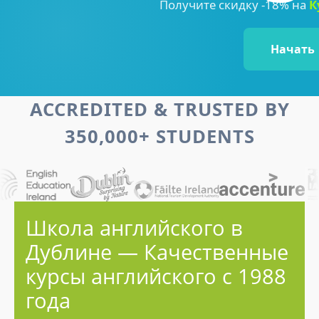
Получите скидку -18% на
К
Начать
ACCREDITED & TRUSTED BY
350,000+ STUDENTS
Школа английского в
Дублине — Качественные
курсы английского с 1988
года