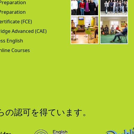
Preparation
Preparation
ertificate (FCE)
idge Advanced (CAE)
ss English
nline Courses
からの認可を得ています。