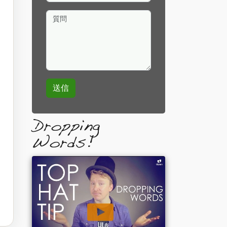
質問
Dropping
Words!