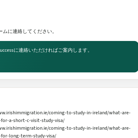
ssチームに連絡してください。
nt Successに連絡いただければご案内します。
himmigration.ie/coming-to-study-in-ireland/what-are-
or-a-short-c-visit-study-visa/
himmigration.ie/coming-to-study-in-ireland/what-are-
for-long-term-study-visa/