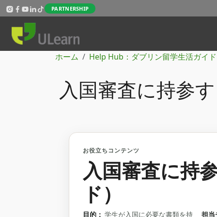
メインコンテンツに移動
PARTNERSHIP
パンくず
ホーム
Help Hub：ダブリン留学生活ガイド
入国審査に持参す
お役立ちコンテンツ
入国審査に持
ド）
目的：
学生が入国に必要な書類を持
担当