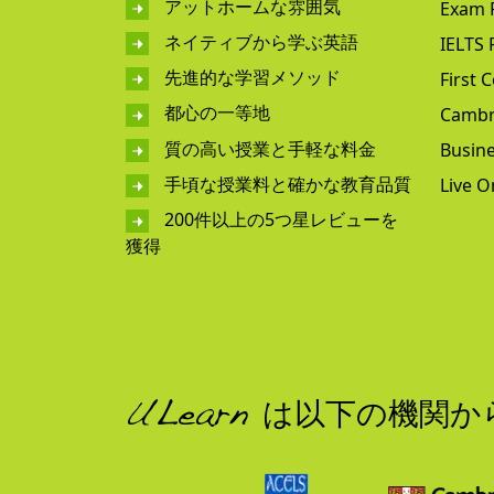
アットホームな雰囲気
Exam 
ネイティブから学ぶ英語
IELTS 
先進的な学習メソッド
First C
都心の一等地
Cambr
質の高い授業と手軽な料金
Busine
手頃な授業料と確かな教育品質
Live O
200件以上の5つ星レビューを
獲得
ULearn は以下の機関