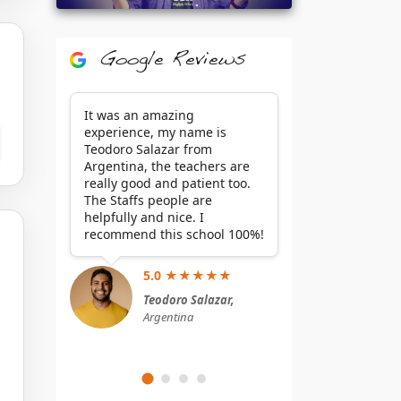
Google Reviews
It was an amazing
experience, my name is
Teodoro Salazar from
Argentina, the teachers are
really good and patient too.
The Staffs people are
helpfully and nice. I
recommend this school 100%!
5.0 ★★★★★
Teodoro Salazar,
Argentina