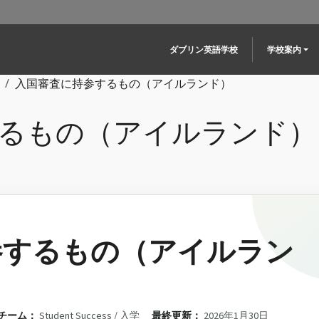
Main navigation
ダブリン英語学校
学校案内
入国審査に持参するもの（アイルランド）
るもの（アイルランド）
参するもの（アイルラン
チーム：
Student Success / 入学
最終更新：
2026年1月30日