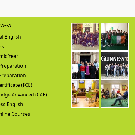
rses
l English
ss
mic Year
Preparation
Preparation
ertificate (FCE)
idge Advanced (CAE)
ss English
nline Courses