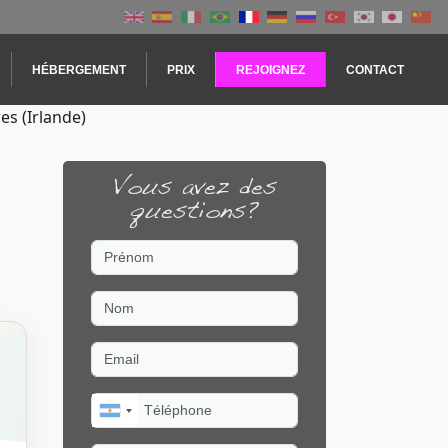
HÉBERGEMENT
PRIX
REJOIGNEZ
CONTACT
es (Irlande)
Vous avez des
questions?
Prénom
Nom
Email
Téléphone