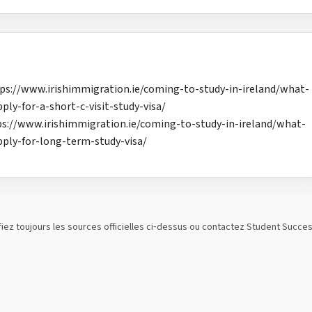
 https://www.irishimmigration.ie/coming-to-study-in-ireland/what-
ly-for-a-short-c-visit-study-visa/
https://www.irishimmigration.ie/coming-to-study-in-ireland/what-
ply-for-long-term-study-visa/
iez toujours les sources officielles ci‑dessus ou contactez Student Succe