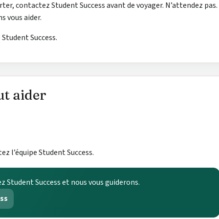
porter, contactez Student Success avant de voyager. N’attendez pas.
s vous aider.
e Student Success.
t aider
tez l’équipe Student Success.
z Student Success et nous vous guiderons.
ess