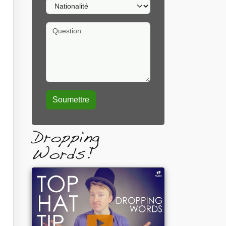
Nationalité
Question
Dropping
Words!