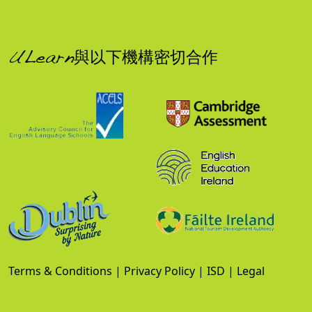
ULearn與以下機構密切合作
Terms & Conditions
|
Privacy Policy
|
ISD
|
Legal