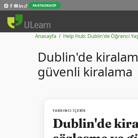
Skip to main content
PARTNERSHIP
Sayfa yolu
Anasayfa
Help Hub: Dublin'de Öğrenci Ya
Dublin'de kiralam
güvenli kiralama
YARDIMCI IÇERIK
Dublin'de kir