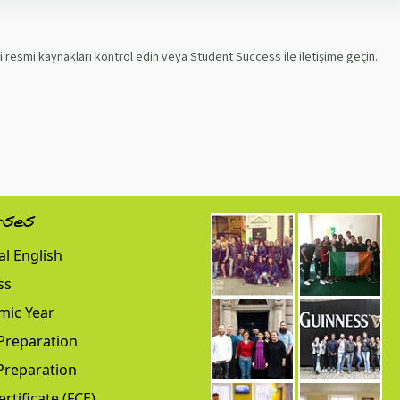
ki resmi kaynakları kontrol edin veya Student Success ile iletişime geçin.
rses
l English
ss
mic Year
Preparation
Preparation
ertificate (FCE)