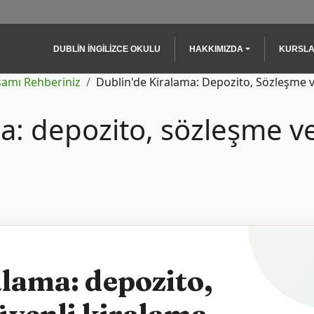
Main navigation
DUBLIN İNGILIZCE OKULU
HAKKIMIZDA
KURSL
şamı Rehberiniz
Dublin'de Kiralama: Depozito, Sözleşme 
a: depozito, sözleşme v
alama: depozito,