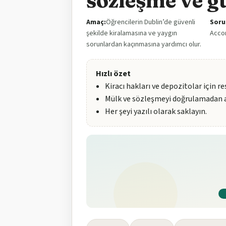
sözleşme ve g
Amaç:
Öğrencilerin Dublin’de güvenli
Soru
şekilde kiralamasına ve yaygın
Acco
sorunlardan kaçınmasına yardımcı olur.
Hızlı özet
Kiracı hakları ve depozitolar için r
Mülk ve sözleşmeyi doğrulamadan 
Her şeyi yazılı olarak saklayın.