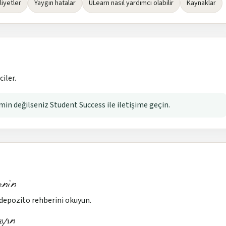
liyetler
Yaygın hatalar
ULearn nasıl yardımcı olabilir
Kaynaklar
iler.
n değilseniz Student Success ile iletişime geçin.
enin
depozito rehberini okuyun.
ayın