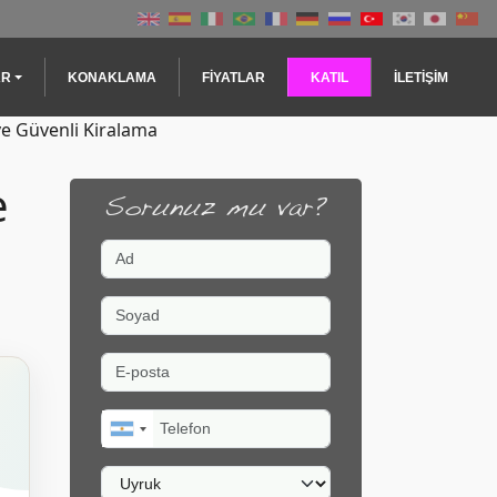
AR
KONAKLAMA
FIYATLAR
KATIL
İLETIŞIM
ve Güvenli Kiralama
e
Sorunuz mu var?
Ad
Soyad
E-posta
Telefon
Uyruk