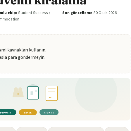
üvenli kiralama
mlu ekip:
Student Success /
Son güncelleme:
30 Ocak 2026
mmodation
esmi kaynakları kullanın.
asla para göndermeyin.
DEPOSIT
LEASE
RIGHTS