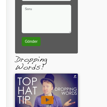
Soru
Dropping
Words!