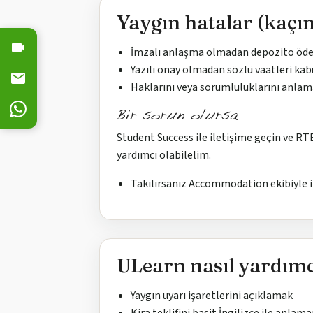
Yaygın hatalar (kaçın
İmzalı anlaşma olmadan depozito ö
Yazılı onay olmadan sözlü vaatleri ka
Haklarını veya sorumluluklarını anl
Bir sorun olursa
Student Success ile iletişime geçin ve R
yardımcı olabilelim.
Takılırsanız Accommodation ekibiyle i
ULearn nasıl yardımcı
Yaygın uyarı işaretlerini açıklamak
Kira teklifini basit İngilizce ile anla