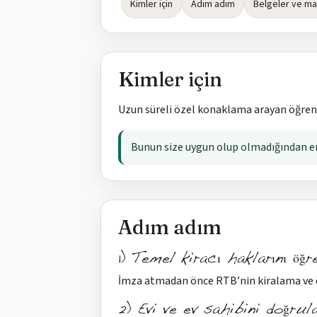
Kimler için
Adım adım
Belgeler ve ma
Kimler için
Uzun süreli özel konaklama arayan öğrenc
Bunun size uygun olup olmadığından emi
Adım adım
1) Temel kiracı haklarını öğr
İmza atmadan önce RTB’nin kiralama ve 
2) Evi ve ev sahibini doğrul