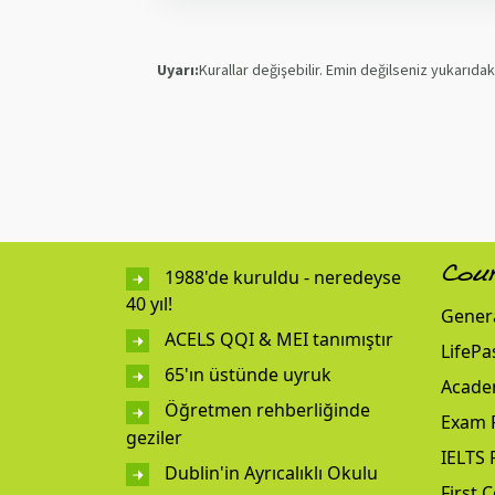
Uyarı:
Kurallar değişebilir. Emin değilseniz yukarıda
1988'de kuruldu - neredeyse
Cou
40 yıl!
Genera
ACELS QQI & MEI tanımıştır
LifePa
65'ın üstünde uyruk
Acade
Öğretmen rehberliğinde
Exam 
geziler
IELTS 
Dublin'in Ayrıcalıklı Okulu
First C