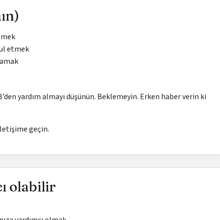
ın)
demek
bul etmek
amamak
TB’den yardım almayı düşünün. Beklemeyin. Erken haber verin ki
letişime geçin.
 olabilir
manıza yardımcı olmak