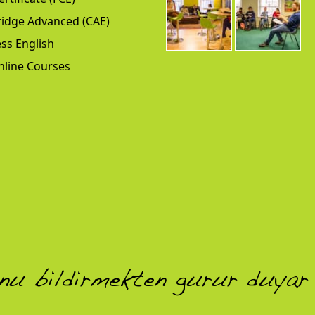
idge Advanced (CAE)
ss English
nline Courses
unu bildirmekten gurur duyar