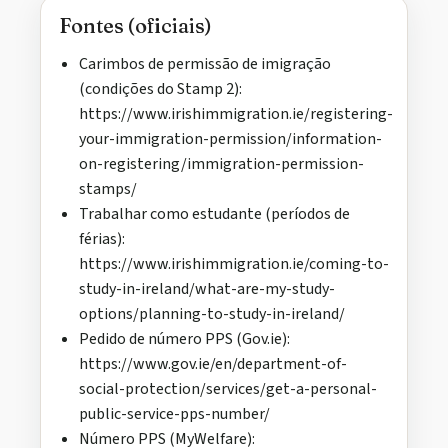
Fontes (oficiais)
Carimbos de permissão de imigração
(condições do Stamp 2):
https://www.irishimmigration.ie/registering-
your-immigration-permission/information-
on-registering/immigration-permission-
stamps/
Trabalhar como estudante (períodos de
férias):
https://www.irishimmigration.ie/coming-to-
study-in-ireland/what-are-my-study-
options/planning-to-study-in-ireland/
Pedido de número PPS (Gov.ie):
https://www.gov.ie/en/department-of-
social-protection/services/get-a-personal-
public-service-pps-number/
Número PPS (MyWelfare):