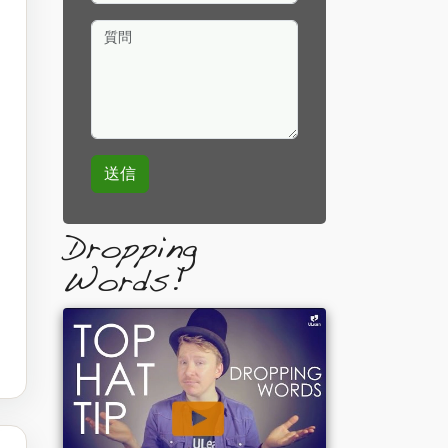
質問
Dropping
Words!