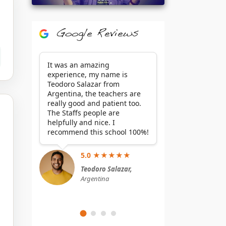
Google Reviews
It was an amazing
experience, my name is
Teodoro Salazar from
Argentina, the teachers are
really good and patient too.
The Staffs people are
helpfully and nice. I
recommend this school 100%!
5.0 ★★★★★
Teodoro Salazar,
Argentina