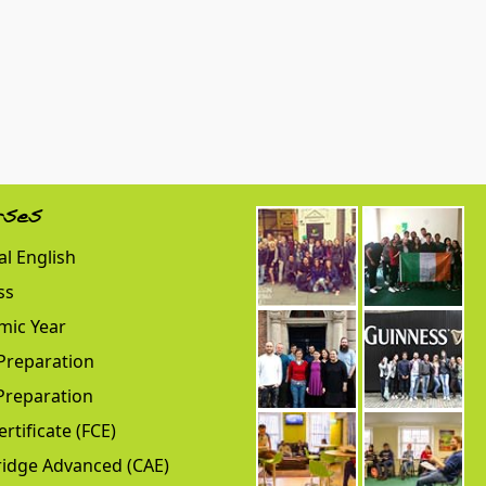
rses
l English
ss
mic Year
Preparation
Preparation
ertificate (FCE)
idge Advanced (CAE)