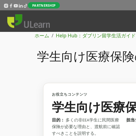
メインコンテンツに移動
PARTNERSHIP
パンくず
ホーム
Help Hub：ダブリン留学生活ガイド
学生向け医療保険
お役立ちコンテンツ
学生向け医療
目的：
多くの非EEA学生に民間医療
担当
保険が必要な理由と、渡航前に確認
すべきことを説明する。