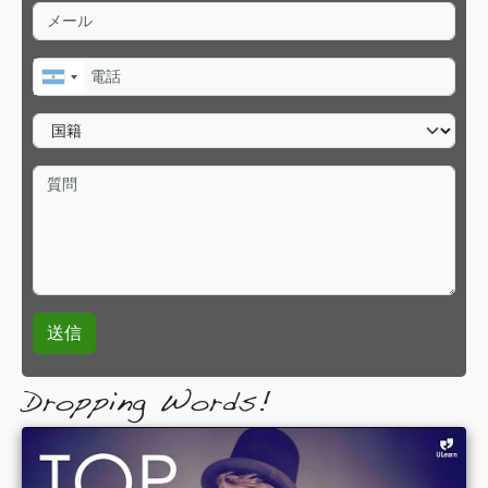
メール
電話
国籍
質問
Dropping Words!