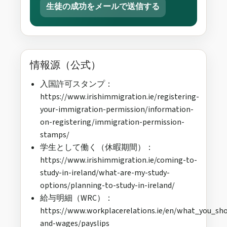
生徒の成功をメールで送信する
情報源（公式）
入国許可スタンプ：
https://www.irishimmigration.ie/registering-
your-immigration-permission/information-
on-registering/immigration-permission-
stamps/
学生として働く（休暇期間）：
https://www.irishimmigration.ie/coming-to-
study-in-ireland/what-are-my-study-
options/planning-to-study-in-ireland/
給与明細（WRC）：
https://www.workplacerelations.ie/en/what_you_sh
and-wages/payslips