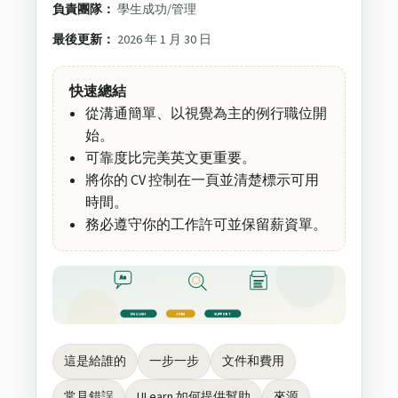
負責團隊：
學生成功/管理
最後更新：
2026 年 1 月 30 日
快速總結
從溝通簡單、以視覺為主的例行職位開
始。
可靠度比完美英文更重要。
將你的 CV 控制在一頁並清楚標示可用
時間。
務必遵守你的工作許可並保留薪資單。
Aa
ENGLISH
JOBS
SUPPORT
這是給誰的
一步一步
文件和費用
常見錯誤
ULearn 如何提供幫助
來源