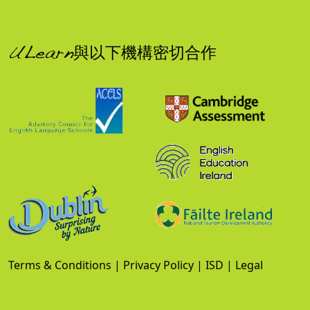
ULearn與以下機構密切合作
Terms & Conditions
|
Privacy Policy
|
ISD
|
Legal