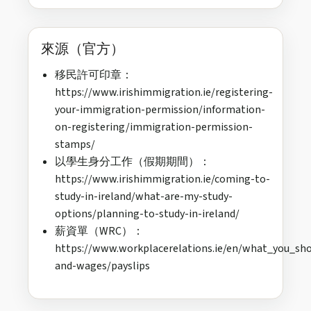
來源（官方）
移民許可印章：
https://www.irishimmigration.ie/registering-
your-immigration-permission/information-
on-registering/immigration-permission-
stamps/
以學生身分工作（假期期間）：
https://www.irishimmigration.ie/coming-to-
study-in-ireland/what-are-my-study-
options/planning-to-study-in-ireland/
薪資單（WRC）：
https://www.workplacerelations.ie/en/what_you_sh
and-wages/payslips