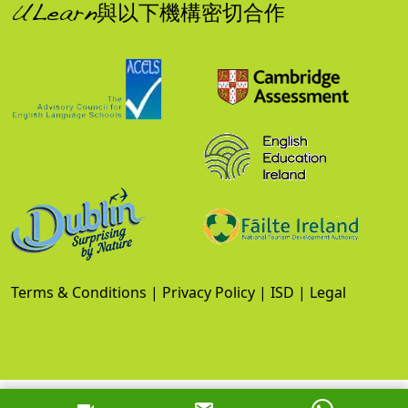
ULearn與以下機構密切合作
Terms & Conditions
|
Privacy Policy
|
ISD
|
Legal