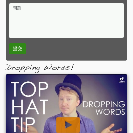
問題
Dropping Words!