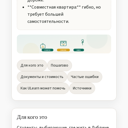
дороже.
**Совместная квартира:** гибко, но
требует большей
самостоятельности.
HOMESTAY
RESIDENCE
SHARED
Для кого это
Пошагово
Документы и стоимость
Частые ошибки
Как ULearn может помочь
Источники
Для кого это
Студенты, выбирающие, где жить в Дублине.