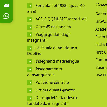
Fondata nel 1988 - quasi 40
Cou
anni!
Genera
ACELS QQI & MEI accreditati
LifePa
Oltre 65 nazionalità
Acade
Viaggi guidati dagli
Exam 
insegnanti
IELTS 
La scuola di boutique a
First C
Dublino
Cambr
Insegnanti madrelingua
Busine
Insegnamento
all'avanguardia
Live O
Posizione centrale
Ottima qualità-prezzo
Di proprietà irlandese e
fondato da insegnanti