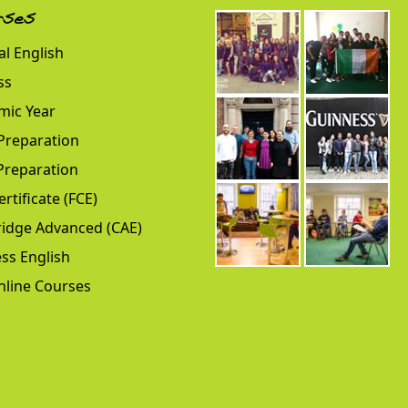
rses
l English
ss
mic Year
Preparation
Preparation
ertificate (FCE)
idge Advanced (CAE)
ss English
nline Courses