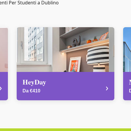
nti Per Studenti a Dublino
HeyDay
›
›
Da €410