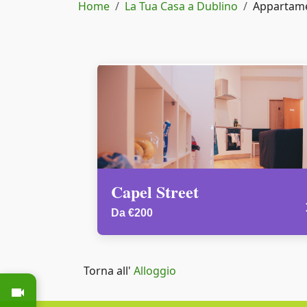
Briciole di pane
Home
La Tua Casa a Dublino
Appartame
Capel Street
Da €200
Torna all'
Alloggio