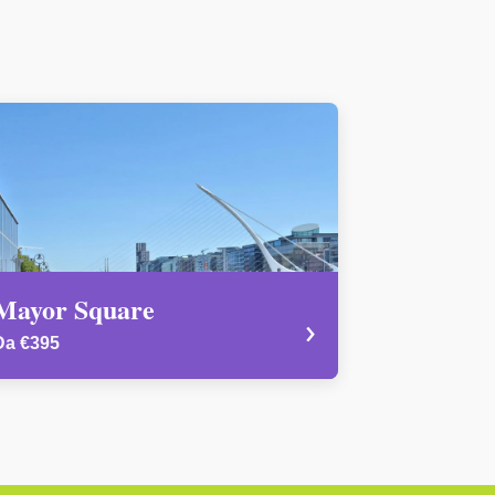
Mayor Square
›
Da €395