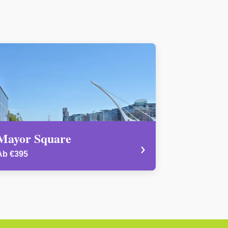
Mayor Square
›
Ab €395