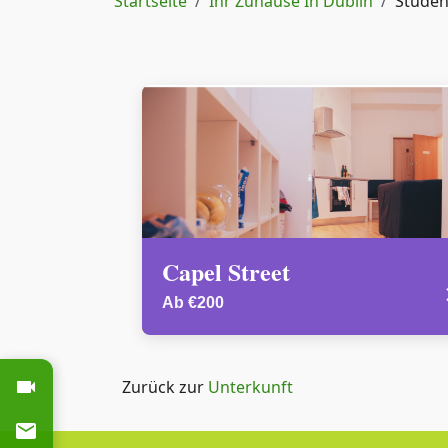
Pfadnavigation
Startseite
Ihr Zuhause In Dublin
Studen
Capel Street
Ab €200
Zurück zur
Unterkunft