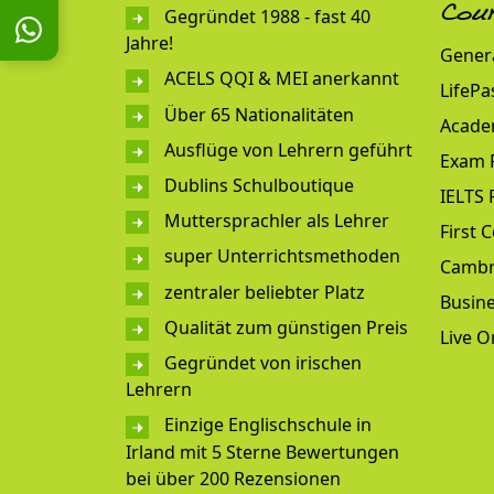
Gegründet 1988 - fast 40
Cou
Jahre!
Genera
ACELS QQI & MEI anerkannt
LifePa
Über 65 Nationalitäten
Acade
Ausflüge von Lehrern geführt
Exam 
Dublins Schulboutique
IELTS 
Muttersprachler als Lehrer
First C
super Unterrichtsmethoden
Cambr
zentraler beliebter Platz
Busine
Qualität zum günstigen Preis
Live O
Gegründet von irischen
Lehrern
Einzige Englischschule in
Irland mit 5 Sterne Bewertungen
bei über 200 Rezensionen