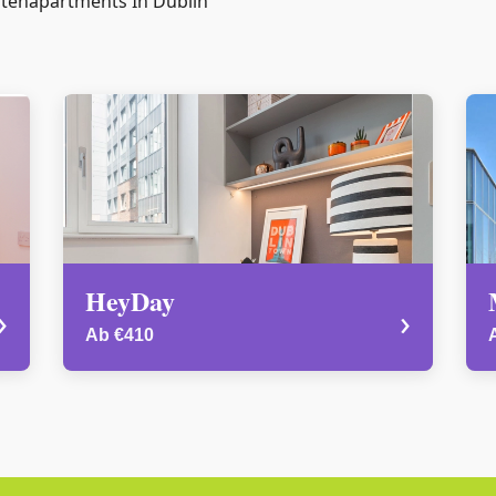
tenapartments In Dublin
HeyDay
›
›
Ab €410