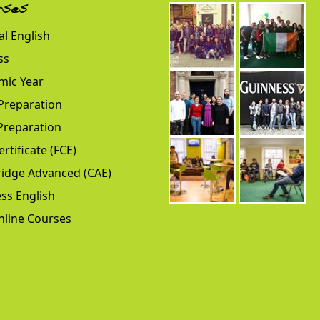
rses
l English
ss
mic Year
Preparation
Preparation
ertificate (FCE)
idge Advanced (CAE)
ss English
nline Courses