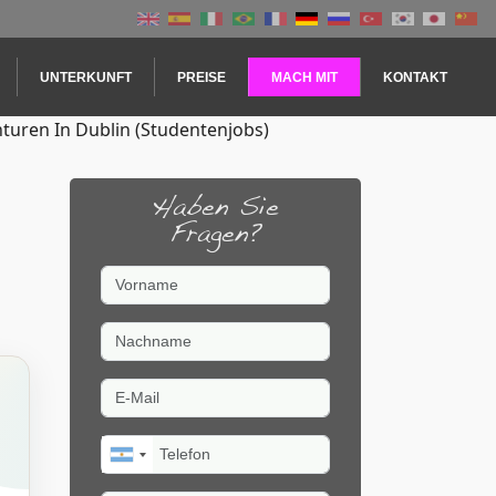
UNTERKUNFT
PREISE
MACH MIT
KONTAKT
turen In Dublin (Studentenjobs)
Haben Sie
Fragen?
Vorname
Nachname
E-Mail
Telefon