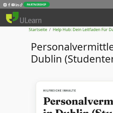
Direkt zum Inhalt
PARTNERSHIP
Pfadnavigation
Startseite
Help Hub: Dein Leitfaden Für D
Personalvermittl
Dublin (Studente
HILFREICHE INHALTE
Personalverm