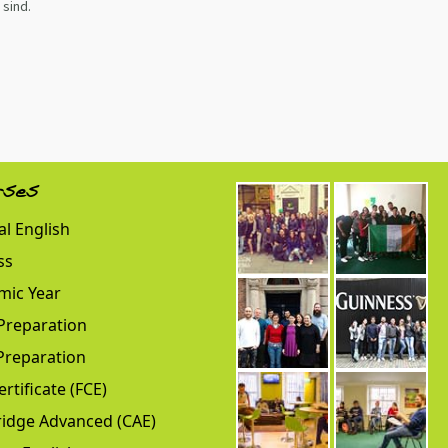
 sind.
rses
l English
ss
mic Year
Preparation
Preparation
ertificate (FCE)
idge Advanced (CAE)