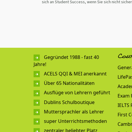
sich an Student Success, wenn Sie sich nicht sicher
Gegründet 1988 - fast 40
Cou
Jahre!
Genera
ACELS QQI & MEI anerkannt
LifePa
Über 65 Nationalitäten
Acade
Ausflüge von Lehrern geführt
Exam 
Dublins Schulboutique
IELTS 
Muttersprachler als Lehrer
First C
super Unterrichtsmethoden
Cambr
zentraler beliebter Platz