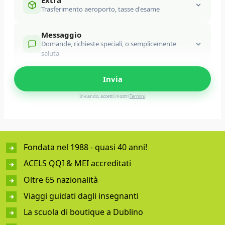
Extra
Trasferimento aeroporto, tasse d'esame
Appartamento
Ostello/Hotel
DATA DI ARRIVO
WEEKS
DATA DI FINE
Prelievo aeroporto
Trasferimento aeroporto
Messaggio
Domande, richieste speciali, o semplicemente
Tassa d'esame
Insurance Fee
saluta
MESSAGGIO
Inviando, accetti i nostri
Termini
.
Fondata nel 1988 - quasi 40 anni!
ACELS QQI & MEI accreditati
Oltre 65 nazionalità
Viaggi guidati dagli insegnanti
La scuola di boutique a Dublino