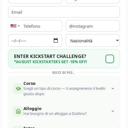
ENTER KICKSTART CHALLENGE?
*AUGUST KICKSTARTERS GET -18% OFF!
DICCI DI PIÙ…
Corso
Scegli un tipo di corso — ti assegneremo il livello
giusto dopo
Generale
Esami
Privato
Alloggio
Hai bisogno di un alloggio a Dublino?
LifePass
Anno Accademico
Junior
DATA DI INIZIO
WEEKS
DATA DI FINE
No, ho già un alloggio
Famiglia ospitante