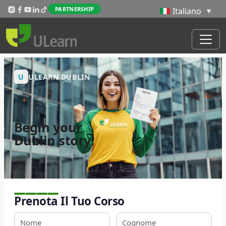
Salta al contenuto principale
PARTNERSHIP
U
ULEARN DUBLIN
Begin your
Dublin story.
Prenota Il Tuo Corso