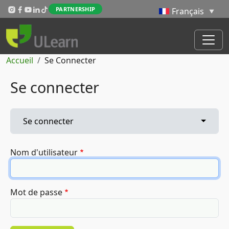
Aller au contenu principal
PARTNERSHIP
Fil d'Ariane
Accueil
Se Connecter
Se connecter
Onglets principaux
Toggle 
Se connecter
Nom d'utilisateur
Mot de passe